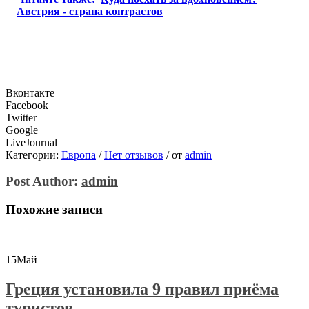
Австрия - страна контрастов
Вконтакте
Facebook
Twitter
Google+
LiveJournal
Категории:
Европа
/
Нет отзывов
/
от
admin
Post Author:
admin
Похожие записи
15
Май
Греция установила 9 правил приёма
туристов