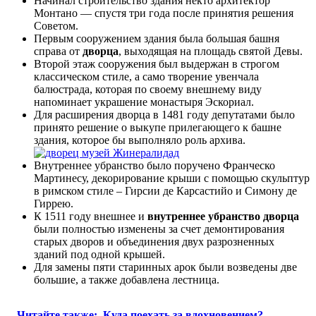
Начинал строительство здания некто архитектор
Монтано — спустя три года после принятия решения
Советом.
Первым сооружением здания была большая башня
справа от
дворца
, выходящая на площадь святой Девы.
Второй этаж сооружения был выдержан в строгом
классическом стиле, а само творение увенчала
балюстрада, которая по своему внешнему виду
напоминает украшение монастыря Эскориал.
Для расширения дворца в 1481 году депутатами было
принято решение о выкупе прилегающего к башне
здания, которое бы выполняло роль архива.
Внутреннее убранство было поручено Франческо
Мартинесу, декорирование крыши с помощью скульптур
в римском стиле – Гирсии де Карсастийо и Симону де
Гиррею.
К 1511 году внешнее и
внутреннее убранство дворца
были полностью изменены за счет демонтирования
старых дворов и объединения двух разрозненных
зданий под одной крышей.
Для замены пяти старинных арок были возведены две
большие, а также добавлена лестница.
Читайте также:
Куда поехать за вдохновением?