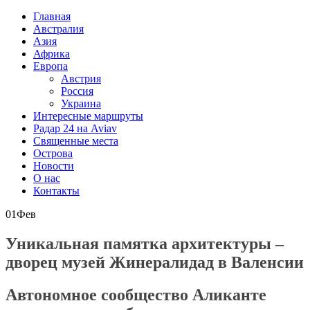
Главная
Австралия
Азия
Африка
Европа
Австрия
Россия
Украина
Интересные маршруты
Радар 24 на Aviav
Священные места
Острова
Новости
О нас
Контакты
01
Фев
Уникальная памятка архитектуры –
дворец музей Жинералидад в Валенсии
Автономное сообщество Аликанте