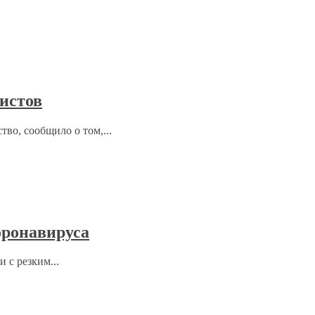
ристов
тво, сообщило о том,...
оронавируса
 с резким...