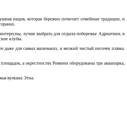
душная нация, которая бережно почитает семейные традиции, и
торанах.
еинтересны, лучше выбрать для отдыха побережье Адриатики, в
ские клубы.
ее даже для самых маленьких, и мелкий чистый песочек пляжа.
 площадок, а окрестностях Римини оборудованы три аквапарка,
жья вулкана Этна.