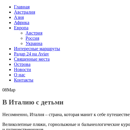
Главная
Австралия
Азия
Африка
Европа
Австрия
Россия
Украина
Интересные маршруты
Радар 24 на Aviav
Священные места
Острова
Новости
О нас
Контакты
08
Мар
В Италию с детьми
Несомненно, Италия – страна, которая манит к себе путешеств
Великолепные пляжи, горнолыжные и бальнеологические курорт
и путешественников.