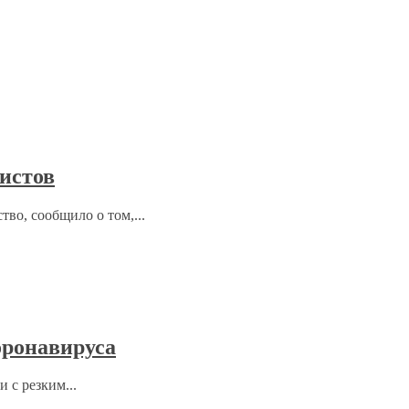
ристов
тво, сообщило о том,...
оронавируса
 с резким...