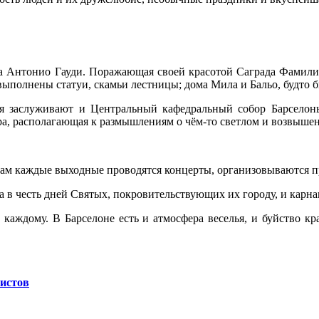
ра Антонио Гауди. Поражающая своей красотой Саграда Фамилия
выполнены статуи, скамьи лестницы; дома Мила и Бальо, будто 
я заслуживают и Центральный кафедральный собор Барселоны
ра, располагающая к размышлениям о чём-то светлом и возвыше
, там каждые выходные проводятся концерты, организовываются п
а в честь дней Святых, покровительствующих их городу, и карна
 каждому. В Барселоне есть и атмосфера веселья, и буйство к
ристов