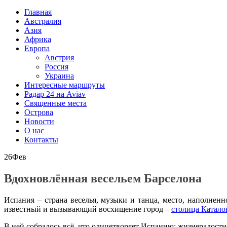
Главная
Австралия
Азия
Африка
Европа
Австрия
Россия
Украина
Интересные маршруты
Радар 24 на Aviav
Священные места
Острова
Новости
О нас
Контакты
26
Фев
Вдохновлённая весельем Барселона
Испания – страна веселья, музыки и танца, место, наполнен
известный и вызывающий восхищение город –
столица Катало
В ней собралось всё, что олицетворяет Испанию: жизнерадост