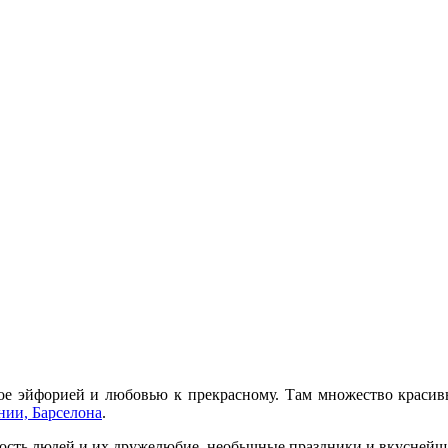
ное эйфорией и любовью к прекрасному. Там множество красив
нии, Барселона
.
ность людей и их дружелюбие, необычные праздники и вкуснейшая