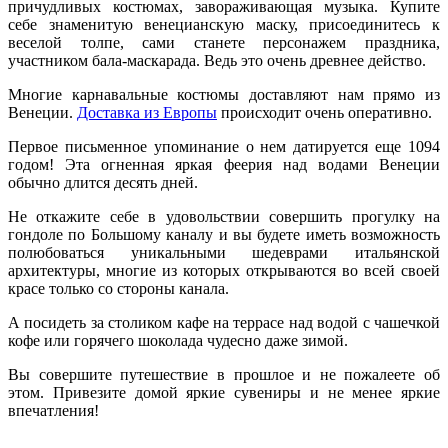
причудливых костюмах, завораживающая музыка. Купите
себе знаменитую венецианскую маску, присоединитесь к
веселой толпе, сами станете персонажем праздника,
участником бала-маскарада. Ведь это очень древнее действо.
Многие карнавальные костюмы доставляют нам прямо из
Венеции.
Доставка из Европы
происходит очень оперативно.
Первое письменное упоминание о нем датируется еще 1094
годом! Эта огненная яркая феерия над водами Венеции
обычно длится десять дней.
Не откажите себе в удовольствии совершить прогулку на
гондоле по Большому каналу и вы будете иметь возможность
полюбоваться уникальными шедеврами итальянской
архитектуры, многие из которых открываются во всей своей
красе только со стороны канала.
А посидеть за столиком кафе на террасе над водой с чашечкой
кофе или горячего шоколада чудесно даже зимой.
Вы совершите путешествие в прошлое и не пожалеете об
этом. Привезите домой яркие сувениры и не менее яркие
впечатления!