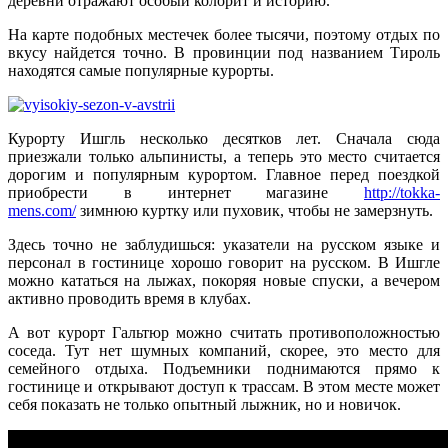
деревни отражают особый колорит и историю.
На карте подобных местечек более тысячи, поэтому отдых по
вкусу найдется точно. В провинции под названием Тироль
находятся самые популярные курорты.
Курорту Ишгль несколько десятков лет. Сначала сюда
приезжали только альпинисты, а теперь это место считается
дорогим и популярным курортом. Главное перед поездкой
приобрести в интернет магазине
http://tokka-
mens.com/
зимнюю куртку или пуховик, чтобы не замерзнуть.
Здесь точно не заблудишься: указатели на русском языке и
персонал в гостинице хорошо говорит на русском. В Ишгле
можно кататься на лыжах, покоряя новые спуски, а вечером
активно проводить время в клубах.
А вот курорт Гальтюр можно считать противоположностью
соседа. Тут нет шумных компаний, скорее, это место для
семейного отдыха. Подъемники поднимаются прямо к
гостинице и открывают доступ к трассам. В этом месте может
себя показать не только опытный лыжник, но и новичок.