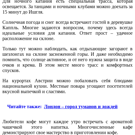
Для ночного катания есть специальная трасса, которая
освещается. За танцами и ночными клубами можно доехать за
15 минут до Ишгля.
Солнечная погода и снег всегда встречают гостей в деревушке
Каппль. Многие задаются вопросом, почему здесь всегда
идеальные условия для катания. Ответ прост – удачное
расположение на склоне.
Только тут можно наблюдать, как отдыхающие загорают в
шезлонгах на склоне заснеженной горы. И даже необходимо
помнить, что солнце активное, и от него нужна защита в виде
очков и крема. В этом месте много трасс и комфортных
спусков.
На курортах Австрии можно побаловать себя блюдами
национальной кухни. Местные повара угощают посетителей
вкусной выпечкой и сластями.
Читайте также:
Лондон – город туманов и дождей
Любители кофе могут каждое утро встречать с ароматной
чашечкой этого напитка. Многочисленные кафе
демонстрируют свое мастерство в приготовлении кофе.