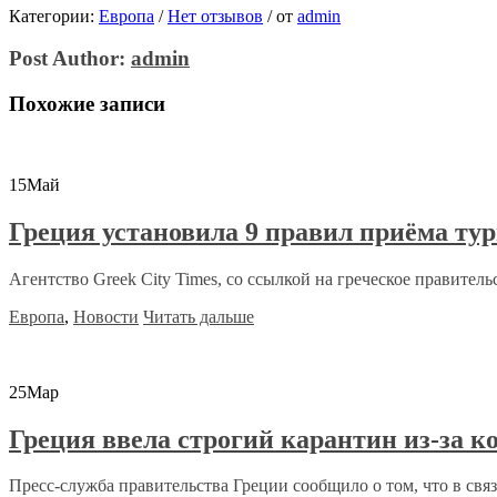
Категории:
Европа
/
Нет отзывов
/
от
admin
Post Author:
admin
Похожие записи
15
Май
Греция установила 9 правил приёма ту
Агентство Greek City Times, со ссылкой на греческое правительс
Европа
,
Новости
Читать дальше
25
Мар
Греция ввела строгий карантин из-за к
Пресс-служба правительства Греции сообщило о том, что в связи