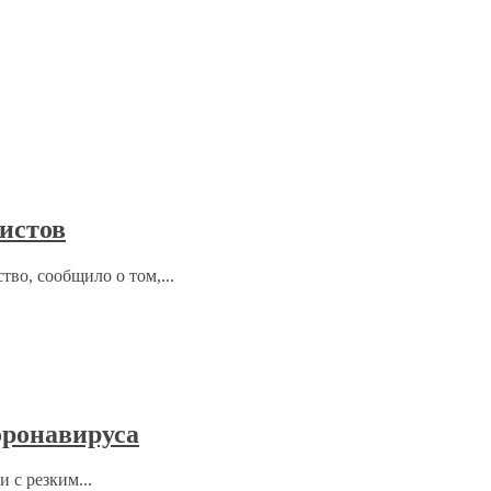
ристов
тво, сообщило о том,...
оронавируса
 с резким...