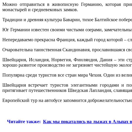
Можно отправиться в живописную Германию, которая прив
монастырей и средневековых замков.
Традиции и древняя культура Баварии, тихое Балтийское побе
Юг Германии известен своими чистыми озерами, замечательны
Непередаваемо прекрасна Франция, каждый город которой – сл
Очаровательна таинственная Скандинавия, прославившаяся св
Швейцария, Исландия, Норвегия, Финляндия, Дания – эти ст
хорошо развитое производство не загрязняет чистейшую эколо
Популярна среди туристов все стран мира Чехия. Один из вели
Швейцария встречает туристов элегантными городами и п
притягивает путешественников Шведская Лапландия, славящая
Европейский тур на автобусе запомнится доброжелательность
Читайте также:
Как мы покатались на лыжах в Альпах 