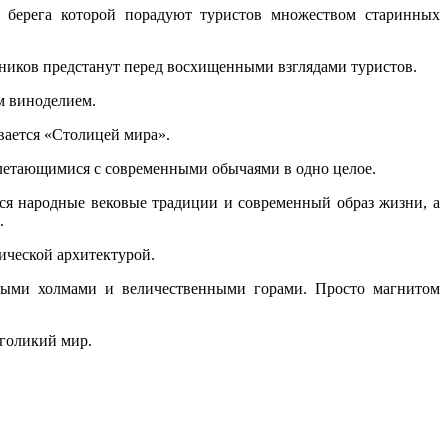
 берега которой порадуют туристов множеством старинных
тников предстанут перед восхищенными взглядами туристов.
м виноделием.
вается «Столицей мира».
плетающимися с современными обычаями в одно целое.
ся народные вековые традиции и современный образ жизни, а
.
ической архитектурой.
ными холмами и величественными горами. Просто магнитом
оголикий мир.