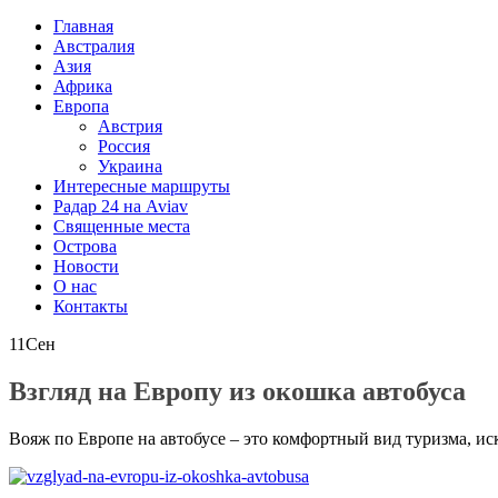
Главная
Австралия
Азия
Африка
Европа
Австрия
Россия
Украина
Интересные маршруты
Радар 24 на Aviav
Священные места
Острова
Новости
О нас
Контакты
11
Сен
Взгляд на Европу из окошка автобуса
Вояж по Европе на автобусе – это комфортный вид туризма, 