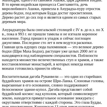
Махендры, одного из сыновей Ашоки, царя Древней Индии.
В то время индийская принцесса Сангхамитта, дочь
миролюбивого Ашоки, привезла в Анурадха-пуру отросток
дерева бодхи, под которым Будда достиг просветления.
Дерево растет до сих пор и является одним из самых старых
деревьев мира.
Анурадхапура была сингальской столицей с IV в. до н.э. по X
в., пока в 993 г. не пришли тамилы и не изгнали коренное
население. Город пришел в упадок и сейчас поглощен
джунглями. Последние сто лет в нем ведутся раскопки.
Главная цель идущих сюда паломников — это великое дерево
бодхи (Шри Маха Бодхи), растущее уже целых 2000 лет и
находящееся под наблюдением специалистов. Поблизости
находится множество величественных ступ и храмов, а также
восстановленные монастырей, в которых некогда юные
монахи готовились принести обеты.
Восхитительная дагоба Руванвели — это один из старейших
буддийских храмов на острове Шри-Ланка. Слоновьи головы,
вырезанные в его основании, словно поддерживают
белоснежное здание-купол. Дагоба представляет собой
буддийский космос: над куполом, который символизирует
землю, находится прямоугольное основание зиккурата с
округлыми отверстиями с каждой стороны. Это глаза Будды,
знак просветления. Коническая 13-уров-невая культовая