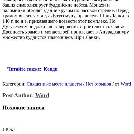
башня символизирует буддийские небеса. Монахи и
паломники обходят здание кругом по часовой стрелке. Перед
храмом высится статуя Дутугемуну, правителя Шри-Ланки, в
140 г. до н.э. приказавшего возвести этот комплекс. Но
Дутугемуну не дожил до завершения строительства. Святая
Древность храмов и монастырей привлекает в Анурадхапуру
множество буддистов-паломников Шри-Ланки.
Читайте также:
Канди
Категории:
Священные места планеты
/
Нет отзывов
/
от
Word
Post Author:
Word
Похожие записи
13
Окт