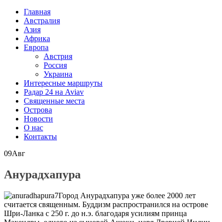
Главная
Австралия
Азия
Африка
Европа
Австрия
Россия
Украина
Интересные маршруты
Радар 24 на Aviav
Священные места
Острова
Новости
О нас
Контакты
09
Авг
Анурадхапура
Город Анурадхапура уже более 2000 лет
считается священным. Буддизм распространился на острове
Шри-Ланка с 250 г. до н.э. благодаря усилиям принца