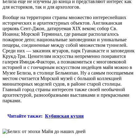
Белиза еще не изучены до конца и представляют интерес как
для историков, так и для археологов.
Вообще на территории страны множество интереснейших
исторических и архитектурных объектов. Англиканская
церковь Сент-Джон, датируемая XIX веком; собор Св.
Иоанна; Морской Терминал, где раньше располагалось
пожарное депо; национальные заповедники и уникальные
пещеры, соединенные между собой множеством туннелей.
Среди них — заказник ягуаров, парк Гуанакасте и заповедник
Крукд-Три. Ценителям искусства непременно понравится
галерея Имидж-Фактори, а познакомиться с многовековой
историей и с гончарным искусством индейцев майя можно в
Музее Белиза, в столице Бельмопан. Ну а самым посещаемым
местом считается Морской музей с большой коллекцией
миниатюрных моделей судов, в районе старой столицы.
Главный город страны интересен также своей необычной
архитектурой, разнообразными выставками и прекрасными
парками.
Читайте также:
Кубинская кухня