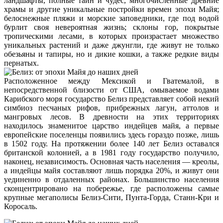
ландшафты, полные тайн и чудес, многочисленные древние
храмы и другие уникальные постройки времен эпохи Майя;
белоснежные пляжи и морские заповедники, где под водой
бурлит своя невероятная жизнь; склоны гор, покрытые
тропическими лесами, в которых произрастает множество
уникальных растений и даже джунгли, где живут не только
обезьяны и тапиры, но и дикие кошки, а также редкие виды
пернатых.
Расположенное между Мексикой и Гватемалой, в
непосредственной близости от США, омываемое водами
Карибского моря государство Белиз представляет собой некий
симбиоз песчаных рифов, прибрежных лагун, аттолов и
мангровых лесов. В древности на этих территориях
находилось знаменитое царство индейцев майя, а первые
европейские поселенцы появились здесь гораздо позже, лишь
в 1502 году. На протяжении более 140 лет Белиз оставался
британской колонией, а в 1981 году государство получило,
наконец, независимость. Основная часть населения — креолы,
а индейцы майя составляют лишь порядка 20%, и живут они
уединенно в отдаленных районах. Большинство населения
сконцентрировано на побережье, где расположены самые
крупные мегаполисы Белиз-Сити, Пунта-Горда, Станн-Кри и
Коросаль.