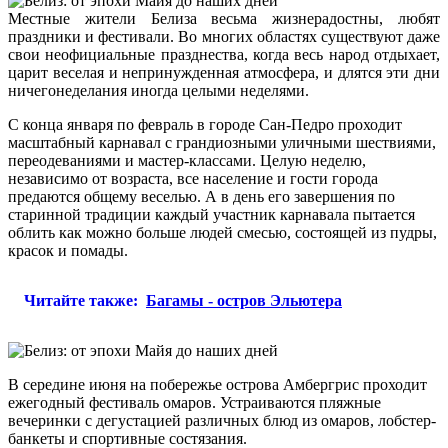
Местные жители Белиза весьма жизнерадостны, любят
праздники и фестивали. Во многих областях существуют даже
свои неофициальные празднества, когда весь народ отдыхает,
царит веселая и непринужденная атмосфера, и длятся эти дни
ничегонеделания иногда целыми неделями.
С конца января по февраль в городе Сан-Педро проходит
масштабный карнавал с грандиозными уличными шествиями,
переодеваниями и мастер-классами. Целую неделю,
независимо от возраста, все население и гости города
предаются общему веселью. А в день его завершения по
старинной традиции каждый участник карнавала пытается
облить как можно больше людей смесью, состоящей из пудры,
красок и помады.
Читайте также:
Багамы - остров Эльютера
В середине июня на побережье острова Амбергрис проходит
ежегодный фестиваль омаров. Устраиваются пляжные
вечеринки с дегустацией различных блюд из омаров, лобстер-
банкеты и спортивные состязания.