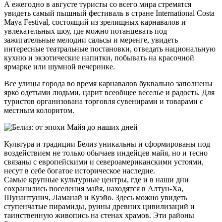
А ежегодно в августе туристы со всего мира стремятся
увидеть самый пышный фестиваль в стране International Costa
Maya Festival, состоящий из зрелищных карнавалов и
увлекательных шоу, где можно потанцевать под
зажигательные мелодии сальсы и меренге, увидеть
интересные театральные постановки, отведать национальную
кухню и экзотические напитки, побывать на красочной
ярмарке или шумной вечеринке.
Все улицы города во время карнавалов буквально заполнены
ярко одетыми людьми, царит всеобщее веселье и радость. Для
туристов организована торговля сувенирами и товарами с
местным колоритом.
Культура и традиции Белиз уникальны и сформированы под
воздействием не только обычаев индейцев майя, но и тесно
связаны с европейскими и североамериканскими устоями,
несут в себе богатое историческое наследие.
Самые крупные культурные центры, где и в наши дни
сохранились поселения майя, находятся в Алтун-Ха,
Шунантунич, Ламанай и Куэйо. Здесь можно увидеть
ступенчатые пирамиды, руины древних цивилизаций и
таинственную живопись на стенах храмов. Эти районы