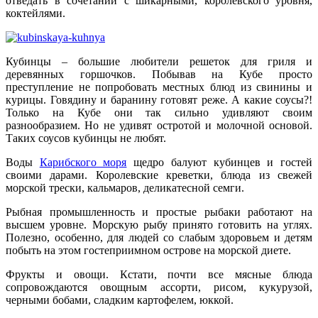
отведать в сочетании с шикарными, королевского уровня,
коктейлями.
Кубинцы – большие любители решеток для гриля и
деревянных горшочков. Побывав на Кубе просто
преступление не попробовать местных блюд из свинины и
курицы. Говядину и баранину готовят реже. А какие соусы?!
Только на Кубе они так сильно удивляют своим
разнообразием. Но не удивят остротой и молочной основой.
Таких соусов кубинцы не любят.
Воды
Карибского моря
щедро балуют кубинцев и гостей
своими дарами. Королевские креветки, блюда из свежей
морской трески, кальмаров, деликатесной семги.
Рыбная промышленность и простые рыбаки работают на
высшем уровне. Морскую рыбу принято готовить на углях.
Полезно, особенно, для людей со слабым здоровьем и детям
побыть на этом гостеприимном острове на морской диете.
Фрукты и овощи. Кстати, почти все мясные блюда
сопровождаются овощным ассорти, рисом, кукурузой,
черными бобами, сладким картофелем, юккой.