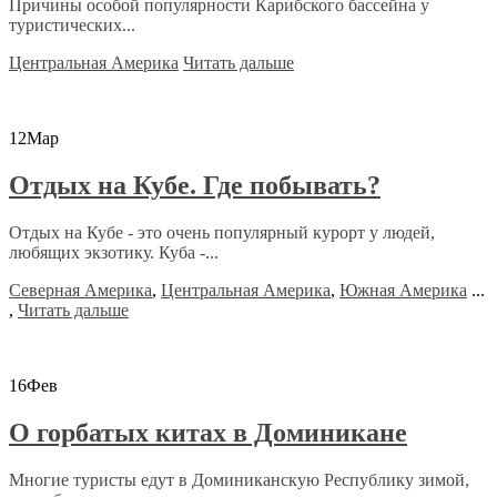
Причины особой популярности Карибского бассейна у
туристических...
Центральная Америка
Читать дальше
12
Мар
Отдых на Кубе. Где побывать?
Отдых на Кубе - это очень популярный курорт у людей,
любящих экзотику. Куба -...
Северная Америка
,
Центральная Америка
,
Южная Америка
...
,
Читать дальше
16
Фев
О горбатых китах в Доминикане
Многие туристы едут в Доминиканскую Республику зимой,