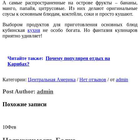
А самые распространенные на острове фрукты – бананы,
манго, папайя, цитрусовые. Из них делают оригинальные
соусы к основным блюдам, коктейли, соки и просто кушают.
Выбором продуктов для приготовления основных блюд
кубинская
кухня
не особо богата. Но фантазия кулинаров
приятно удивляет!
Читайте также:
Почему популярен отдых на
Карибах?
Категории:
Центральная Америка
/
Нет отзывов
/
от
admin
Post Author:
admin
Похожие записи
10
Фев