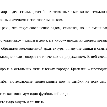
мир – здесь столько редчайших животных, сколько невозможно н
ровыми именами и золотистым песком.
еки, что текут совершенно рядом, сливаясь, но, не смешивая
о «крыльях» – улицы и дома, а в «носу» находится дворец прези
 образцами колониальной архитектуры, плавучие рынки и самы
 знающие люди говорят не иначе как с придыханием. В ней смеш
йро и в остальных пяти тысячах городов Бразилии – проходит
мбы, потрясающие танцевальные шоу и улыбки на всех лицах
дится как минимум один футбольный стадион.
осто надо видеть и слышать.