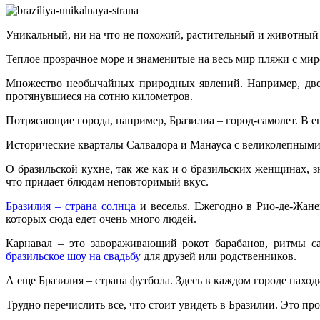
Уникальный, ни на что не похожий, растительный и животный 
Теплое прозрачное море и знаменитые на весь мир пляжи с ми
Множество необычайных природных явлений. Например, две р
протянувшиеся на сотню километров.
Потрясающие города, например, Бразилиа – город-самолет. В ег
Исторические кварталы Салвадора и Манауса с великолепными
О бразильской кухне, так же как и о бразильских женщинах,
что придает блюдам неповторимый вкус.
Бразилия – страна солнца
и веселья. Ежегодно в Рио-де-Жане
которых сюда едет очень много людей.
Карнавал – это завораживающий рокот барабанов, ритмы са
бразильское шоу на свадьбу
для друзей или родственников.
А еще Бразилия – страна футбола. Здесь в каждом городе нахо
Трудно перечислить все, что стоит увидеть в Бразилии. Это пр