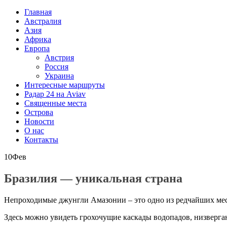
Главная
Австралия
Азия
Африка
Европа
Австрия
Россия
Украина
Интересные маршруты
Радар 24 на Aviav
Священные места
Острова
Новости
О нас
Контакты
10
Фев
Бразилия — уникальная страна
Непроходимые джунгли Амазонии – это одно из редчайших мест
Здесь можно увидеть грохочущие каскады водопадов, низверга