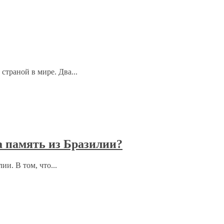
траной в мире. Два...
а память из Бразилии?
и. В том, что...