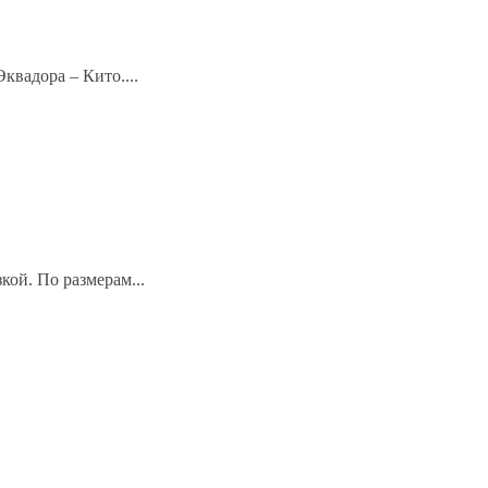
квадора – Кито....
ой. По размерам...