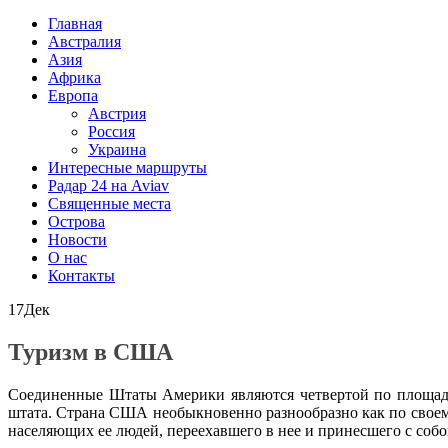
Главная
Австралия
Азия
Африка
Европа
Австрия
Россия
Украина
Интересные маршруты
Радар 24 на Aviav
Священные места
Острова
Новости
О нас
Контакты
17
Дек
Туризм в США
Соединенные Штаты Америки являются четвертой по площади 
штата. Страна США необыкновенно разнообразно как по своему
населяющих ее людей, переехавшего в нее и принесшего с соб