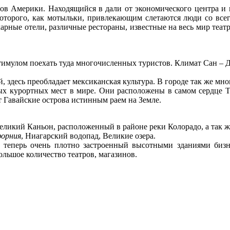
ов Америки. Находящийся в дали от экономического центра и
 которого, как мотыльки, привлекающим слетаются люди со всег
рные отели, различные рестораны, известные на весь мир театр
тимулом поехать туда многочисленных туристов. Климат Сан – 
, здесь преобладает мексиканская культура. В городе так же мн
ных курортных мест в мире. Они расположены в самом сердце Т
 Гавайские острова истинным раем на Земле.
ликий Каньон, расположенный в районе реки Колорадо, а так ж
форния
, Ниагарский водопад, Великие озера.
 теперь очень плотно застроенный высотными зданиями бизне
льшое количество театров, магазинов.