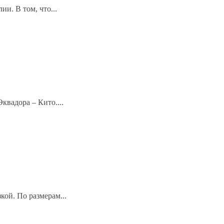
и. В том, что...
квадора – Кито....
ой. По размерам...