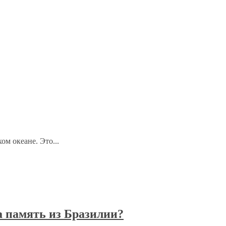
м океане. Это...
а память из Бразилии?