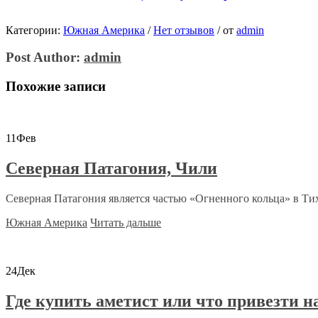
Категории:
Южная Америка
/
Нет отзывов
/
от
admin
Post Author:
admin
Похожие записи
11
Фев
Северная Патагония, Чили
Северная Патагония является частью «Огненного кольца» в Тихо
Южная Америка
Читать дальше
24
Дек
Где купить аметист или что привезти н