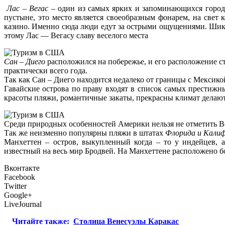
Лас – Вегас
– один из самых ярких и запоминающихся город
пустыне, это место является своеобразным фонарем, на свет
казино. Именно сюда люди едут за острыми ощущениями. Шика
этому Лас — Вегасу славу веселого места
Сан – Диего
расположился на побережье, и его расположение с
практически всего года.
Так как Сан – Диего находится недалеко от границы с Мексикой
Гавайские острова по праву входят в список самых престиж
красоты пляжи, романтичные закаты, прекрасны климат делают
Среди природных особенностей Америки нельзя не отметить Ве
Так же неизменно популярны пляжи в штатах
Флорида и Кали
Манхеттен – остров, выкупленный когда – то у индейцев, а
известный на весь мир Бродвей. На Манхеттене расположено бо
Вконтакте
Facebook
Twitter
Google+
LiveJournal
Читайте также:
Столица Венесуэлы Каракас