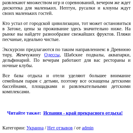
развлекают множеством игр и соревнований, вечером же ждет
дискотека для маленьких. Нептун, русалки и клоуны ждут
своих маленьких гостей.
Кто устал от городской цивилизации, тот может остановиться
в Затоке, цены за проживание здесь значительно ниже. На
рынке вы найдете разнообразие свежайших фруктов. Пляжи
песчаные, идеально чистые.
Экскурсии предлагаются по таким направлением: в Древнюю
тиру, Жемчужину
Одессы
, Шабские подвалы, аквапарки,
дельфинарий. По вечерам работают для вас рестораны и
ночные клубы.
Все базы отдыха и отели уделяют большее внимание
семейным парам с детьми, поэтому все оснащены детскими
бассейнами, площадками и развлекательными детскими
комплексами.
Читайте также:
Испания - край прекрасного отдыха!
Категории:
Украина
/
Нет отзывов
/
от
admin