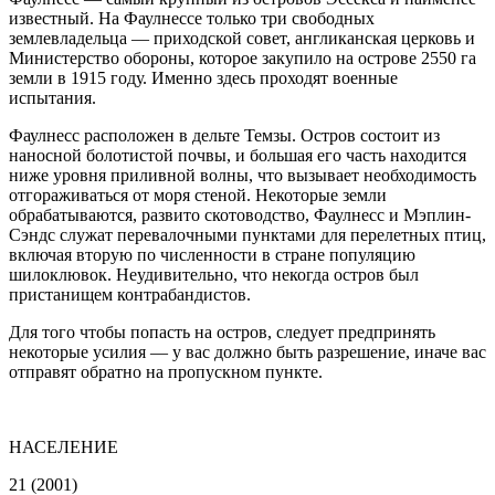
известный. На Фаулнессе только три свободных
землевладельца — приходской совет, англиканская церковь и
Министерство обороны, которое закупило на острове 2550 га
земли в 1915 году. Именно здесь проходят военные
испытания.
Фаулнесс расположен в дельте Темзы. Остров состоит из
наносной болотистой почвы, и большая его часть находится
ниже уровня приливной волны, что вызывает необходимость
отгораживаться от моря стеной. Некоторые земли
обрабатываются, развито скотоводство, Фаулнесс и Мэплин-
Сэндс служат перевалочными пунктами для перелетных птиц,
включая вторую по численности в стране популяцию
шилоклювок. Неудивительно, что некогда остров был
пристанищем контрабандистов.
Для того чтобы попасть на остров, следует предпринять
некоторые усилия — у вас должно быть разрешение, иначе вас
отправят обратно на пропускном пункте.
НАСЕЛЕНИЕ
21 (2001)