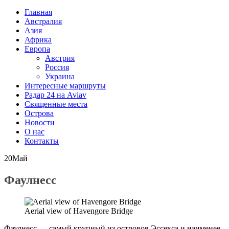
Главная
Австралия
Азия
Африка
Европа
Австрия
Россия
Украина
Интересные маршруты
Радар 24 на Aviav
Священные места
Острова
Новости
О нас
Контакты
20
Май
Фаулнесс
Aerial view of Havengore Bridge
Фаулнесс — самый крупный из островов Эссекса и наименее