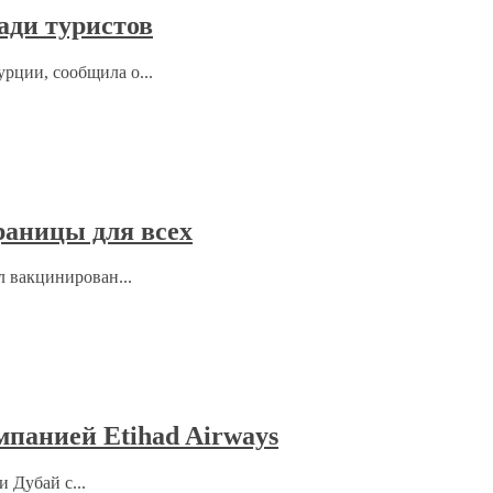
ади туристов
рции, сообщила о...
раницы для всех
л вакцинирован...
мпанией Etihad Airways
 Дубай с...