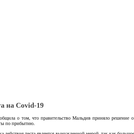
а на Covid-19
ообщила о том, что правительство Мальдив приняло решение о 
ты по прибытию.
ка действия теста является вынужденной мерой, так как большо