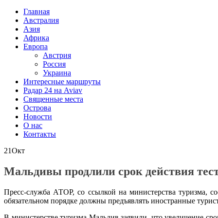
Главная
Австралия
Азия
Африка
Европа
Австрия
Россия
Украина
Интересные маршруты
Радар 24 на Aviav
Священные места
Острова
Новости
О нас
Контакты
21
Окт
Мальдивы продлили срок действия тест
Пресс-служба АТОР, со ссылкой на министерства туризма, с
обязательном порядке
должны предъявлять иностранные турис
В министерстве туризма Мальдив заявили, что увеличение сро