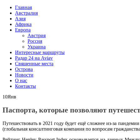
Главная
Австралия
Азия
Африка
Европа
Австрия
Россия
Украина
Интересные маршруты
Радар 24 на Aviav
Священные места
Острова
Новости
О нас
Контакты
10
Янв
Паспорта, которые позволяют путешест
Путешествовать в 2021 году будет ещё сложнее из-за пандемии 
(глобальная консалтинговая компания по вопросам гражданств
Рейтинг Henley Passport Index основывается на данных Межд