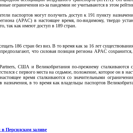
енные ограничения из-за пандемии не учитываются в этом рейти
тели паспортов могут получить доступ к 191 пункту назначени
егиона (APAC) в настоящее время, по-видимому, твердо устан
о, так как имеют доступ в 189 стран.
ещать 186 стран без виз. В то время как за 16 лет существован
редполагают, что силовая позиция региона APAC сохранится, 
 Partners, США и Великобритания по-прежнему сталкиваются с
стился с первого места на седьмое, положение, которое он в на
 настоящее время сталкиваются со значительными ограничени
 назначения, в то время как владельцы паспортов Великобрит
 в Персидском заливе