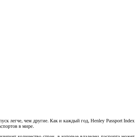
пуск легче, чем другие. Как
и каждый год, Henley Passport Index
спортов в мире.
зирует количество стран, в которые владелец паспорта может