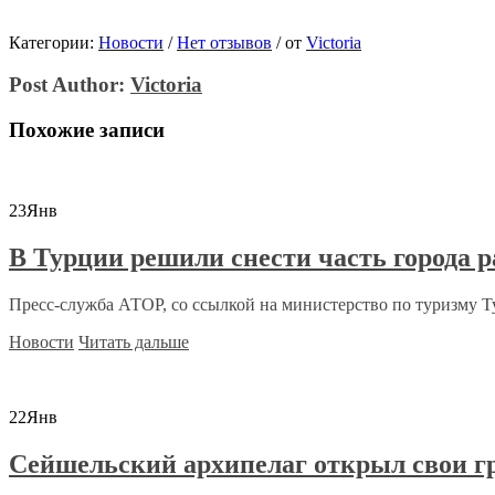
Категории:
Новости
/
Нет отзывов
/
от
Victoria
Post Author:
Victoria
Похожие записи
23
Янв
В Турции решили снести часть города р
Пресс-служба АТОР, со ссылкой на министерство по туризму Ту
Новости
Читать дальше
22
Янв
Сейшельский архипелаг открыл свои г