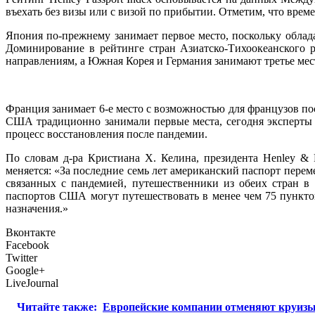
въехать без визы или с визой по прибытии. Отметим, что врем
Япония по-прежнему занимает первое место, поскольку облада
Доминирование в рейтинге стран Азиатско-Тихоокеанского р
направлениям, а Южная Корея и Германия занимают третье мест
Франция занимает 6-е место с возможностью для французов пос
США традиционно занимали первые места, сегодня эксперты п
процесс восстановления после пандемии.
По словам д-ра Кристиана Х. Келина, президента Henley &
меняется: «За последние семь лет американский паспорт переме
связанных с пандемией, путешественники из обеих стран в
паспортов США могут путешествовать в менее чем 75 пунктов
назначения.»
Вконтакте
Facebook
Twitter
Google+
LiveJournal
Читайте также:
Европейские компании отменяют круизы