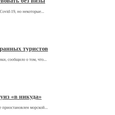
вовать без визы
ovid-19, но некоторые...
ранных туристов
ки, сообщило о том, что...
уиз «в никуда»
ре приостановлен морской...