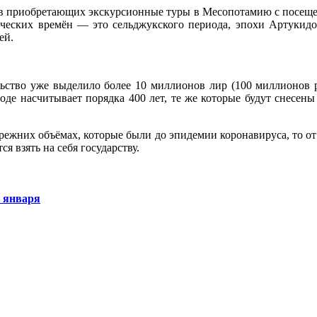
ов приобретающих экскурсионные туры в Месопотамию с посеще
рических времён — это сельджукского периода, эпохи Артукид
ей.
ьство уже выделило более 10 миллионов лир (100 миллионов р
оде насчитывает порядка 400 лет, те же которые будут снесены
прежних объёмах, которые были до эпидемии коронавируса, то от 
я взять на себя государству.
1 января