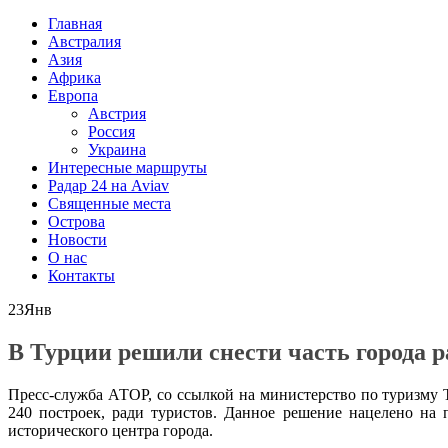
Главная
Австралия
Азия
Африка
Европа
Австрия
Россия
Украина
Интересные маршруты
Радар 24 на Aviav
Священные места
Острова
Новости
О нас
Контакты
23
Янв
В Турции решили снести часть города р
Пресс-служба АТОР, со ссылкой на министерство по туризму Т
240 построек, ради туристов. Данное решение нацелено на
исторического центра города.