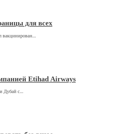
раницы для всех
л вакцинирован...
мпанией Etihad Airways
 Дубай с...