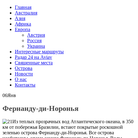
Главная
Австралия
Азия
Африка
Европа
Австрия
Россия
Украина
Интересные маршруты
Радар 24 на Aviav
Священные места
Острова
Новости
О нас
Контакты
06
Янв
Фернанду-ди-Норонья
Из теплых прозрачных вод Атлантического океана, в 350
км от побережья Бразилии, встают покрытые роскошной
зеленью острова Фернанду-ди-Норонья. Все острова