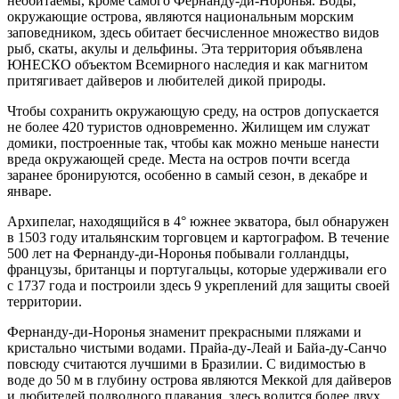
необитаемы, кроме самого Фернанду-ди-Норонья. Воды,
окружающие острова, являются национальным морским
заповедником, здесь обитает бесчисленное множество видов
рыб, скаты, акулы и дельфины. Эта территория объявлена
ЮНЕСКО объектом Всемирного наследия и как магнитом
притягивает дайверов и любителей дикой природы.
Чтобы сохранить окружающую среду, на остров допускается
не более 420 туристов одновременно. Жилищем им служат
домики, построенные так, чтобы как можно меньше нанести
вреда окружающей среде. Места на остров почти всегда
заранее бронируются, особенно в самый сезон, в декабре и
январе.
Архипелаг, находящийся в 4° южнее экватора, был обнаружен
в 1503 году итальянским торговцем и картографом. В течение
500 лет на Фернанду-ди-Норонья побывали голландцы,
французы, британцы и португальцы, которые удерживали его
с 1737 года и построили здесь 9 укреплений для защиты своей
территории.
Фернанду-ди-Норонья знаменит прекрасными пляжами и
кристально чистыми водами. Прайа-ду-Леай и Байа-ду-Санчо
повсюду считаются лучшими в Бразилии. С видимостью в
воде до 50 м в глубину острова являются Меккой для дайверов
и любителей подводного плавания, здесь водится более двух