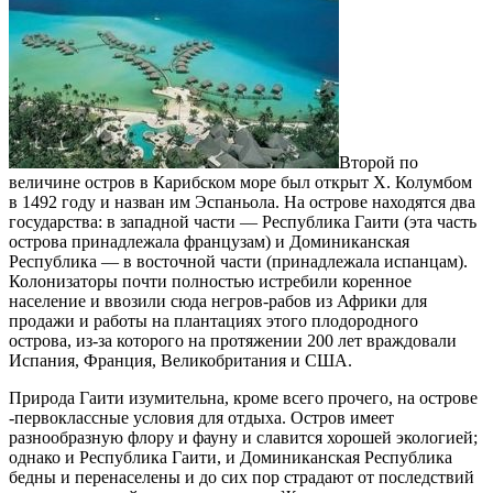
Второй по
величине остров в Карибском море был открыт X. Колумбом
в 1492 году и назван им Эспаньола. На острове находятся два
государства: в западной части — Республика Гаити (эта часть
острова принадлежала французам) и Доминиканская
Республика — в восточной части (принадлежала испанцам).
Колонизаторы почти полностью истребили коренное
население и ввозили сюда негров-рабов из Африки для
продажи и работы на плантациях этого плодородного
острова, из-за которого на протяжении 200 лет враждовали
Испания, Франция, Великобритания и США.
Природа Гаити изумительна, кроме всего прочего, на острове
-первоклассные условия для отдыха. Остров имеет
разнообразную флору и фауну и славится хорошей экологией;
однако и Республика Гаити, и Доминиканская Республика
бедны и перенаселены и до сих пор страдают от последствий