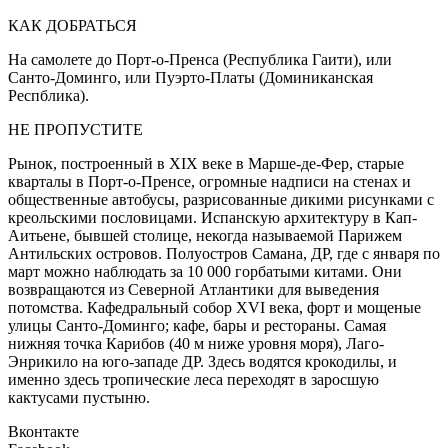
КАК ДОБРАТЬСЯ
На самолете до Порт-о-Пренса (Республика Гаити), или
Санто-Доминго, или Пуэрто-Платы (Доминиканская
Респблика).
НЕ ПРОПУСТИТЕ
Рынок, построенный в XIX веке в Марше-де-Фер, старые
кварталы в Порт-о-Пренсе, огромные надписи на стенах и
общественные автобусы, разрисованные дикими рисунками с
креольскими пословицами. Испанскую архитектуру в Кап-
Аитьене, бывшей столице, некогда называемой Парижем
Антильских островов. Полуостров Самана, ДР, где с января по
март можно наблюдать за 10 000 горбатыми китами. Они
возвращаются из Северной Атлантики для выведения
потомства. Кафедральный собор XVI века, форт и мощеные
улицы Санто-Доминго; кафе, бары и рестораны. Самая
нижняя точка Карибов (40 м ниже уровня моря), Лаго-
Энрикило на юго-западе ДР. Здесь водятся крокодилы, и
именно здесь тропические леса переходят в заросшую
кактусами пустыню.
Вконтакте