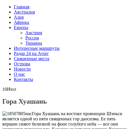
Главная
Австралия
Азия
Африка
Европа
Австрия
Россия
Украина
Интересные маршруты
Радар 24 на Aviav
Священные места
Острова
Новости
О нас
Контакты
10
Июл
Гора Хуашань
Гора Хуашань на востоке провинции Шэньси
является одной из пяти священных гор даосизма. Ее пять
вершин сияют белизной на фоне голубого неба — все они