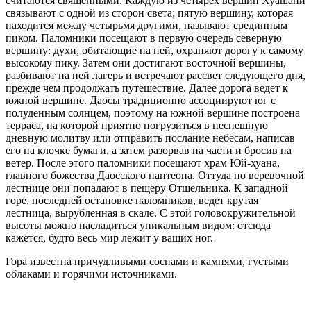
считаются священными. Каждую из четырех вершин Хуашани
связывают с одной из сторон света; пятую вершину, которая
находится между четырьмя другими, называют срединным
пиком. Паломники посещают в первую очередь северную
вершину: духи, обитающие на ней, охраняют дорогу к самому
высокому пику.
Затем они достигают восточной вершины,
разбивают на ней лагерь и встречают рассвет следующего дня,
прежде чем продолжать путешествие. Далее дорога ведет к
южной вершине. Даосы традиционно ассоциируют юг с
полуденным солнцем, поэтому на южной вершине построена
терраса, на которой приятно погрузиться в неспешную
дневную молитву или отправить послание небесам, написав
его на клочке бумаги, а затем разорвав на части и бросив на
ветер. После этого паломники посещают храм Юй-хуана,
главного божества Даосского пантеона. Оттуда по веревочной
лестнице они попадают в пещеру Отшельника. К западной
горе, последней остановке паломников, ведет крутая
лестница, вырубленная в скале. С этой головокружительной
высоты можно насладиться уникальным видом: отсюда
кажется, будто весь мир лежит у ваших ног.
Гора известна причудливыми соснами и камнями, густыми
облаками и горячими источниками.