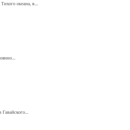
ихого океана, в...
оянно...
 Гавайского...