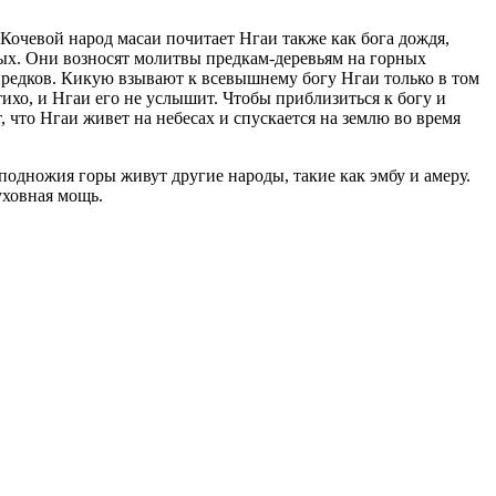
 Кочевой народ масаи почитает Нгаи также как бога дождя,
вых. Они возносят молитвы предкам-деревьям на горных
 предков. Кикую взывают к всевышнему богу Нгаи только в том
тихо, и Нгаи его не услышит. Чтобы приблизиться к богу и
 что Нгаи живет на небесах и спускается на землю во время
подножия горы живут другие народы, такие как эмбу и амеру.
уховная мощь.