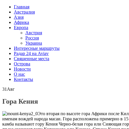
Главная
Австралия
Азия
Африка
Европа
Австрия
Россия
Украина
Интересные маршруты
Радар 24 на Aviav
Священные места
Острова
Новости
О нас
Контакты
31
Авг
Гора Кения
Это вторая по высоте гора Африки после Кил
именам вождей народа масаи. Гора расположена примерно в 15
камба называют гору Кения Черно-белая гора или Сияющая гора