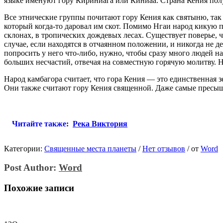
языке именуют гору Кириниага или Киниаа. Страна Кения получ
Все этнические группы почитают гору Кения как святыню, так к
который когда-то даровал им скот. Помимо Нгаи народ кикую 
склонах, в тропических дождевых лесах. Существует поверье,
случае, если находятся в отчаянном положении, и никогда не д
попросить у него что-либо, нужно, чтобы сразу много людей на
больших несчастий, отвечая на совместную горячую молитву. Н
Народ камбагора считает, что гора Кения — это единственная 
Они также считают гору Кения священной. Даже самые пресыщ
Читайте также:
Река Виктория
Категории:
Священные места планеты
/
Нет отзывов
/
от
Word
Post Author:
Word
Похожие записи