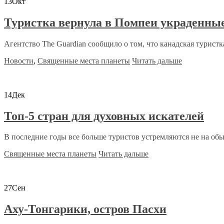
13
Окт
Туристка вернула в Помпеи украденны
Агентство The Guardian сообщило о том, что канадская туристка 
Новости
,
Священные места планеты
Читать дальше
14
Дек
Топ-5 стран для духовных искателей
В последние годы все больше туристов устремляются не на об
Священные места планеты
Читать дальше
27
Сен
Аху-Тонгарики, остров Пасхи