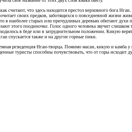
ила свое название от этих двух слов языка банту.
ак считают, что здесь находится престол верховного бога Нгаи.
почитает своих предков, заботящихся о повседневной жизни жи
 что в наиболее старых или причудливых деревьях обитают духи
елают этого поодиночке. Голос одного человека звучит слишком 
ходилось в беде или в затруднительном положении. Кикую верят,
гаи спускается также и на другие горные пики.
земная резиденция Нгаи-творца. Помимо масаи, кикую и камба у 
енные туристы способны почувствовать, что от горы исходит д