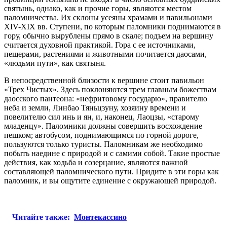
святынь, однако, как и прочие горы, являются местом
паломничества. Их склоны усеяны храмами и павильонами
XIV-XIX вв. Ступени, по которым паломники поднимаются в
гору, обычно вырублены прямо в скале; подъем на вершину
считается духовной практикой. Гора с ее источниками,
пещерами, растениями и животными почитается даосами,
«людьми пути», как святыня.
В непосредственной близости к вершине стоит павильон
«Трех Чистых». Здесь поклоняются трем главным божествам
даосского пантеона: «нефритовому государю», правителю
неба и земли, Линбао Тяньцзуну, хозяину времени и
повелителю сил инь и ян, и, наконец, Лаоцзы, «старому
младенцу». Паломники должны совершить восхождение
пешком; автобусом, поднимающимся по горной дороге,
пользуются только туристы. Паломникам же необходимо
побыть наедине с природой и с самими собой. Такие простые
действия, как ходьба и созерцание, являются важной
составляющей паломнического пути. Придите в эти горы как
паломник, и вы ощутите единение с окружающей природой.
Читайте также:
Монтекассино