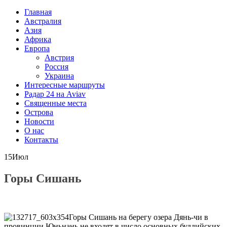
Главная
Австралия
Азия
Африка
Европа
Австрия
Россия
Украина
Интересные маршруты
Радар 24 на Aviav
Священные места
Острова
Новости
О нас
Контакты
15
Июл
Горы Сишань
Горы Сишань на берегу озера Дянь-чи в
провинции Юньнань не входят в число основных буддийских