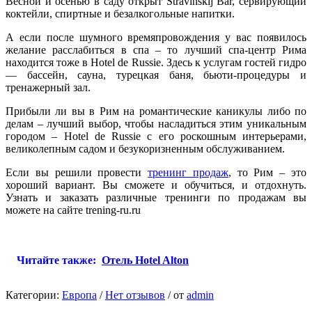
Весной и осенью в саду открыт Stravinskij Bar, сервирующий
коктейли, спиртные и безалкогольные напитки.
А если после шумного времяпровождения у вас появилось
желание расслабиться в спа – то лучший спа-центр Рима
находится тоже в Hotel de Russie. Здесь к услугам гостей гидро
— бассейн, сауна, турецкая баня, бьюти-процедуры и
тренажерный зал.
Прибыли ли вы в Рим на романтические каникулы либо по
делам – лучший выбор, чтобы насладиться этим уникальным
городом – Hotel de Russie с его роскошным интерьерами,
великолепным садом и безукоризненным обслуживанием.
Если вы решили провести
тренинг продаж
, то Рим – это
хороший вариант. Вы сможете и обучиться, и отдохнуть.
Узнать и заказать различные тренинги по продажам вы
можете на сайте trening-ru.ru
Читайте также:
Отель Hotel Alton
Категории:
Европа
/
Нет отзывов
/
от
admin