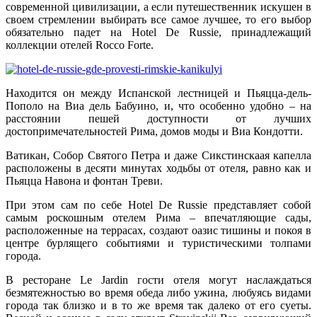
современной цивилизации, а если путешественник искушен в
своем стремлении выбирать все самое лучшее, то его выбор
обязательно падет на Hotel De Russie, принадлежащий
коллекции отелей Rocco Forte.
Находится он между Испанской лестницей и Пьяцца-дель-
Пополо на Виа дель Бабуино, и, что особенно удобно – на
расстоянии пешей доступности от лучших
достопримечательностей Рима, домов моды и Виа Кондотти.
Ватикан, Собор Святого Петра и даже Сикстинскаая капелла
расположены в десяти минутах ходьбы от отеля, равно как и
Пьяцца Навона и фонтан Треви.
При этом сам по себе Hotel De Russie представляет собой
самым роскошным отелем Рима – впечатляющие сады,
расположенные на террасах, создают оазис тишины и покоя в
центре бурлящего событиями и туристическими толпами
города.
В ресторане Le Jardin гости отеля могут наслаждаться
безмятежностью во время обеда либо ужина, любуясь видами
города так близко и в то же время так далеко от его суеты.