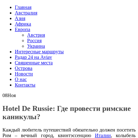
Главная
Австралия
Азия
Африка
Европа
Австрия
Россия
Украина
Интересные маршруты
Радар 24 на Aviav
Священные места
Острова
Новости
О нас
Контакты
08
Ноя
Hotel De Russie: Где провести римские
каникулы?
Каждый любитель путешествий обязательно должен посетить
Рим – вечный город, квинтэссенцию
Италии
, колыбель