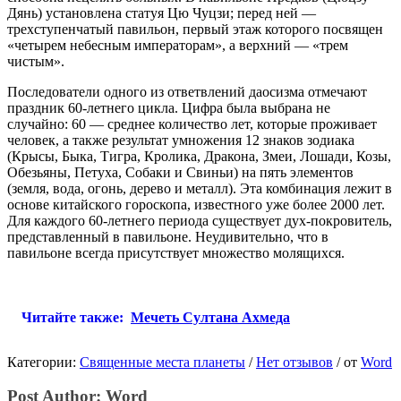
Дянь) установлена статуя Цю Чуцзи; перед ней —
трехступенчатый павильон, первый этаж которого посвящен
«четырем небесным императорам», а верхний — «трем
чистым».
Последователи одного из ответвлений даосизма отмечают
праздник 60-летнего цикла. Цифра была выбрана не
случайно: 60 — среднее количество лет, которые проживает
человек, а также результат умножения 12 знаков зодиака
(Крысы, Быка, Тигра, Кролика, Дракона, Змеи, Лошади, Козы,
Обезьяны, Петуха, Собаки и Свиньи) на пять элементов
(земля, вода, огонь, дерево и металл). Эта комбинация лежит в
основе китайского гороскопа, известного уже более 2000 лет.
Для каждого 60-летнего периода существует дух-покровитель,
представленный в павильоне. Неудивительно, что в
павильоне всегда присутствует множество молящихся.
Читайте также:
Мечеть Султана Ахмеда
Категории:
Священные места планеты
/
Нет отзывов
/
от
Word
Post Author:
Word