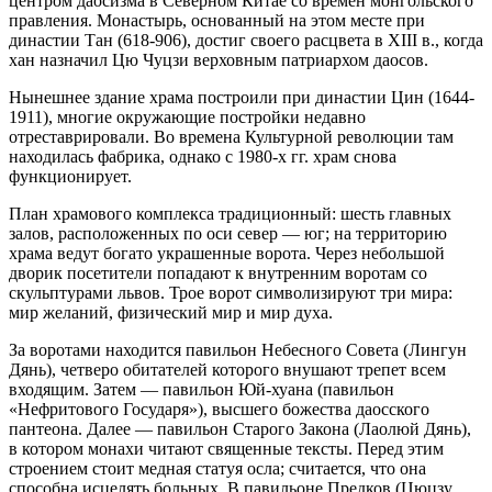
центром даосизма в Северном Китае со времен монгольского
правления. Монастырь, основанный на этом месте при
династии Тан (618-906), достиг своего расцвета в XIII в., когда
хан назначил Цю Чуцзи верховным патриархом даосов.
Нынешнее здание храма построили при династии Цин (1644-
1911), многие окружающие постройки недавно
отреставрировали. Во времена Культурной революции там
находилась фабрика, однако с 1980-х гг. храм снова
функционирует.
План храмового комплекса традиционный: шесть главных
залов, расположенных по оси север — юг; на территорию
храма ведут богато украшенные ворота. Через небольшой
дворик посетители попадают к внутренним воротам со
скульптурами львов. Трое ворот символизируют три мира:
мир желаний, физический мир и мир духа.
За воротами находится павильон Небесного Совета (Лингун
Дянь), четверо обитателей которого внушают трепет всем
входящим. Затем — павильон Юй-хуана (павильон
«Нефритового Государя»), высшего божества даосского
пантеона. Далее — павильон Старого Закона (Лаолюй Дянь),
в котором монахи читают священные тексты. Перед этим
строением стоит медная статуя осла; считается, что она
способна исцелять больных. В павильоне Предков (Цюцзу