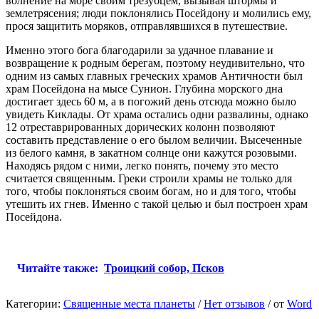
волнение на море своим трезубцем, вызывая штормы и
землетрясения; люди поклонялись Посейдону и молились ему,
прося защитить моряков, отправлявшихся в путешествие.
Именно этого бога благодарили за удачное плавание и
возвращение к родным берегам, поэтому неудивительно, что
одним из самых главных греческих храмов Античности был
храм Посейдона на мысе Сунион. Глубина морского дна
достигает здесь 60 м, а в погожий день отсюда можно было
увидеть Киклады. От храма остались одни развалины, однако
12 отреставрированных дорических колонн позволяют
составить представление о его былом величии. Высеченные
из белого камня, в закатном солнце они кажутся розовыми.
Находясь рядом с ними, легко понять, почему это место
считается священным. Греки строили храмы не только для
того, чтобы поклоняться своим богам, но и для того, чтобы
утешить их гнев. Именно с такой целью и был построен храм
Посейдона.
Читайте также:
Троицкий собор, Псков
Категории:
Священные места планеты
/
Нет отзывов
/
от
Word