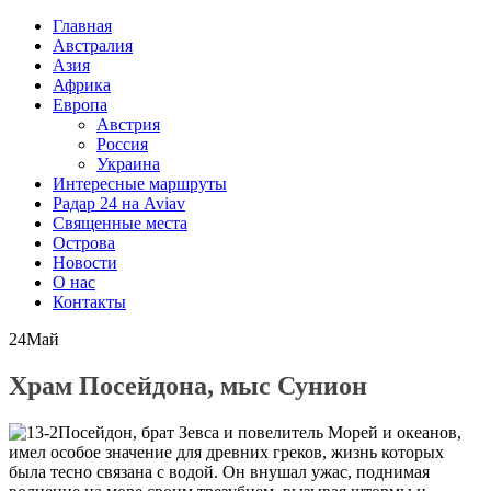
Главная
Австралия
Азия
Африка
Европа
Австрия
Россия
Украина
Интересные маршруты
Радар 24 на Aviav
Священные места
Острова
Новости
О нас
Контакты
24
Май
Храм Посейдона, мыс Сунион
Посейдон, брат Зевса и повелитель Морей и океанов,
имел особое значение для древних греков, жизнь которых
была тесно связана с водой. Он внушал ужас, поднимая