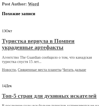
Post Author:
Word
Похожие записи
13
Окт
Туристка вернула в Помпеи
украденные артефакты
Агентство The Guardian сообщило о том, что канадская
туристка спустя 15 лет...
Новости
,
Священные места планеты
Читать дальше
14
Дек
Топ-5 стран для духовных искателей
В последние годы все больше туристов устремляются не на