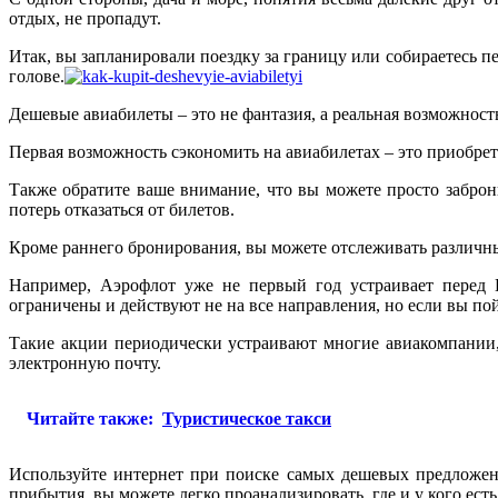
отдых, не пропадут.
Итак, вы запланировали поездку за границу или собираетесь п
голове.
Дешевые авиабилеты – это не фантазия, а реальная возможность
Первая возможность сэкономить на авиабилетах – это приобретат
Также обратите ваше внимание, что вы можете просто заброн
потерь отказаться от билетов.
Кроме раннего бронирования, вы можете отслеживать различн
Например, Аэрофлот уже не первый год устраивает перед Н
ограничены и действуют не на все направления, но если вы по
Такие акции периодически устраивают многие авиакомпании,
электронную почту.
Читайте также:
Туристическое такси
Используйте интернет при поиске самых дешевых предложен
прибытия, вы можете легко проанализировать, где и у кого ест