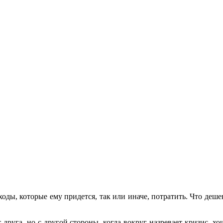
сходы, которые ему придется, так или иначе, потратить. Что деше
 друга, но с другой стороны, когда вокруг назревает кризис, х