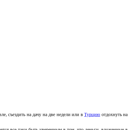
вле, съездить на дачу на две недели или в
Турцию
отдохнуть на
очется все-таки быть уверенным в том, что деньги, вложенные в