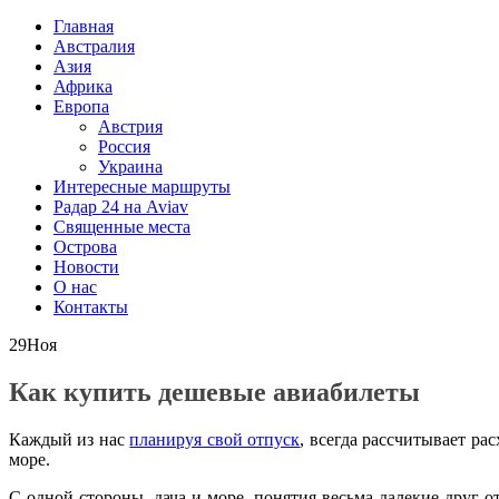
Главная
Австралия
Азия
Африка
Европа
Австрия
Россия
Украина
Интересные маршруты
Радар 24 на Aviav
Священные места
Острова
Новости
О нас
Контакты
29
Ноя
Как купить дешевые авиабилеты
Каждый из нас
планируя свой отпуск
, всегда рассчитывает ра
море.
С одной стороны, дача и море, понятия весьма далекие друг от