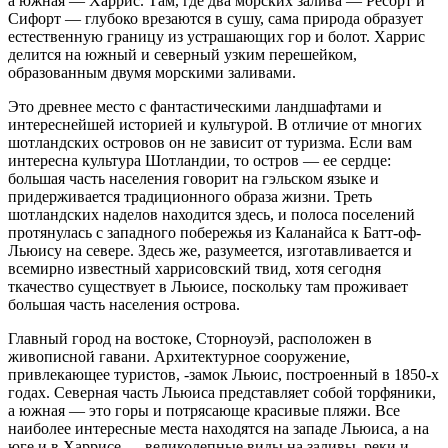
а южная — Харрис. Там, где два морских залива — Ресорт и
Сифорт — глубоко врезаются в сушу, сама природа образует
естественную границу из устрашающих гор и болот. Харрис
делится на южный и северный узким перешейком,
образованным двумя морскими заливами.
Это древнее место с фантастическими ландшафтами и
интереснейшей историей и культурой. В отличие от многих
шотландских островов он не зависит от туризма. Если вам
интересна культура Шотландии, то остров — ее сердце:
большая часть населения говорит на гэльском языке и
придерживается традиционного образа жизни. Треть
шотландских наделов находится здесь, и полоса поселений
протянулась с западного побережья из Каланайса к Батт-оф-
Льюису на севере. Здесь же, разумеется, изготавливается и
всемирно известный харрисовский твид, хотя сегодня
ткачество существует в Льюисе, поскольку там проживает
большая часть населения острова.
Главный город на востоке, Сторноуэй, расположен в
живописной гавани. Архитектурное сооружение,
привлекающее туристов, -замок Льюис, построенный в 1850-х
годах. Северная часть Льюиса представляет собой торфяники,
а южная — это горы и потрясающе красивые пляжи. Все
наиболее интересные места находятся на западе Льюиса, а на
юге и в Харрисе — великолепные виды на заливы, реки и