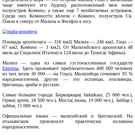
чаще именуют его Аудеш), расположенный меж ними
полуостров Комино, а также еще 7 необитаемых островков.
Среди них Коминотто вблизи с Комино, полуостров Св.
Павла к северу от Мальты и Филфла к югу.
Площадь архипелага — 316 км2( Мальта — 246 км2, Гоцо —
67 км2, Комино — 3 км2). От Мальтийского архипелага 48
миль до Сицилии( Италия) и 124 мили до Туниса( Африка).
Мальта — одна из самых густонаселенных государств
Европы
. Здесь проживают приблизительно 400 000 человек(
из них возле 30 000 — на Гоцо). Мальтийцы сочиняют 95 %
народонаселения, другие — это испанцы, итальянцы,
британцы, арабы и русские.
Самые большие города: Биркиркара( birkirkara, 25 000 чел.),
Орми( qormi, 18 500 чел.), Моста( mosta, 19 000 чел.), Заббар (
zabbar, 15 000 чел.).
Официальные языки — мальтийский и британский. На
итальянском произносит практически половина
народонаселения.