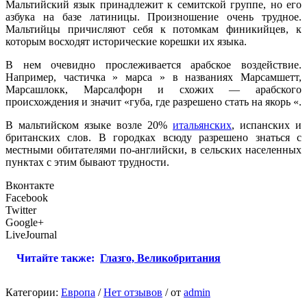
Мальтийский язык принадлежит к семитской группе, но его
азбука на базе латиницы. Произношение очень трудное.
Мальтийцы причисляют себя к потомкам финикийцев, к
которым восходят исторические корешки их языка.
В нем очевидно прослеживается арабское воздействие.
Например, частичка » марса » в названиях Марсамшетт,
Марсашлокк, Марсалфорн и схожих — арабского
происхождения и значит «губа, где разрешено стать на якорь «.
В мальтийском языке возле 20%
итальянских
, испанских и
британских слов. В городках всюду разрешено знаться с
местными обитателями по-английски, в сельских населенных
пунктах с этим бывают трудности.
Вконтакте
Facebook
Twitter
Google+
LiveJournal
Читайте также:
Глазго, Великобритания
Категории:
Европа
/
Нет отзывов
/
от
admin