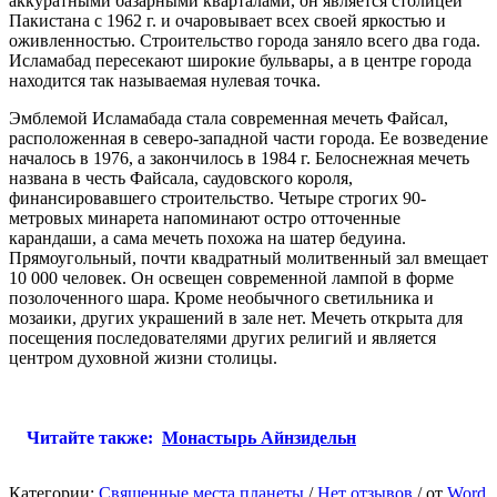
аккуратными базарными кварталами, он является столицей
Пакистана с 1962 г. и очаровывает всех своей яркостью и
оживленностью. Строительство города заняло всего два года.
Исламабад пересекают широкие бульвары, а в центре города
находится так называемая нулевая точка.
Эмблемой Исламабада стала современная мечеть Файсал,
расположенная в северо-западной части города. Ее возведение
началось в 1976, а закончилось в 1984 г. Белоснежная мечеть
названа в честь Файсала, саудовского короля,
финансировавшего строительство. Четыре строгих 90-
метровых минарета напоминают остро отточенные
карандаши, а сама мечеть похожа на шатер бедуина.
Прямоугольный, почти квадратный молитвенный зал вмещает
10 000 человек. Он освещен современной лампой в форме
позолоченного шара. Кроме необычного светильника и
мозаики, других украшений в зале нет. Мечеть открыта для
посещения последователями других религий и является
центром духовной жизни столицы.
Читайте также:
Монастырь Айнзидельн
Категории:
Священные места планеты
/
Нет отзывов
/
от
Word