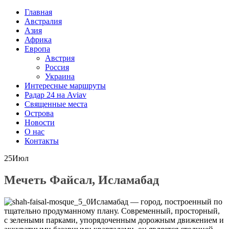
Главная
Австралия
Азия
Африка
Европа
Австрия
Россия
Украина
Интересные маршруты
Радар 24 на Aviav
Священные места
Острова
Новости
О нас
Контакты
25
Июл
Мечеть Файсал, Исламабад
Исламабад — город, построенный по
тщательно продуманному плану. Современный, просторный,
с зелеными парками, упорядоченным дорожным движением и