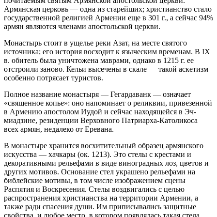
почитаемым святым Армянской апостольской церкви.
Армянская церковь — одна из старейших; христианство стало
государственной религией Армении еще в 301 г., а сейчас 94%
армян являются членами апостольской церкви.
Монастырь стоит в ущелье реки Азат, на месте святого
источника; его история восходит к языческим временам. В IX
в. обитель была уничтожена маврами, однако в 1215 г. ее
отстроили заново. Кельи высечены в скале — такой аскетизм
особенно потрясает туристов.
Полное название монастыря — Гегардаванк — означает
«священное копье»: оно напоминает о реликвии, привезенной
в Армению апостолом Иудой и сейчас находящейся в Эч-
миадзине, резиденции Верховного Патриарха-Католикоса
всех армян, недалеко от Еревана.
В монастыре хранится восхитительный образец армянского
искусства — хачкары (ок. 1213). Это стелы с крестами и
декоративными рельефами в виде виноградных лоз, цветов и
других мотивов. Основание стел украшено рельефами на
библейские мотивы, в том числе изображением сцены
Распятия и Воскресения. Стелы воздвигались с целью
распространения христианства на территории Армении, а
также ради спасения души. Им приписывались защитные
свойства, и любое место, в котором появлялась такая стела,