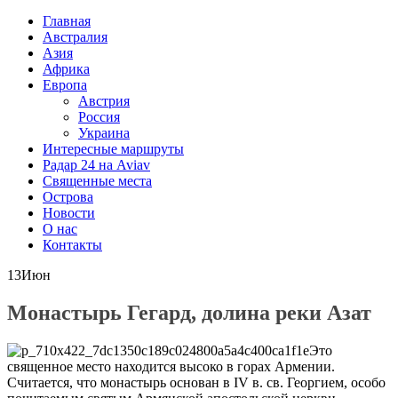
Главная
Австралия
Азия
Африка
Европа
Австрия
Россия
Украина
Интересные маршруты
Радар 24 на Aviav
Священные места
Острова
Новости
О нас
Контакты
13
Июн
Монастырь Гегард, долина реки Азат
Это
священное место находится высоко в горах Армении.
Считается, что монастырь основан в IV в. св. Георгием, особо