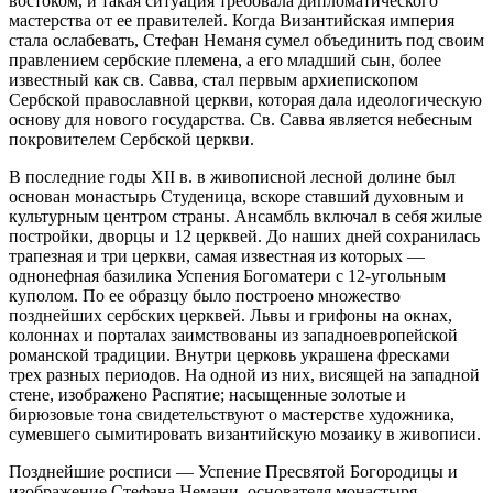
востоком, и такая ситуация требовала дипломатического
мастерства от ее правителей. Когда Византийская империя
стала ослабевать, Стефан Неманя сумел объединить под своим
правлением сербские племена, а его младший сын, более
известный как св. Савва, стал первым архиепископом
Сербской православной церкви, которая дала идеологическую
основу для нового государства. Св. Савва является небесным
покровителем Сербской церкви.
В последние годы XII в. в живописной лесной долине был
основан монастырь Студеница, вскоре ставший духовным и
культурным центром страны. Ансамбль включал в себя жилые
постройки, дворцы и 12 церквей. До наших дней сохранилась
трапезная и три церкви, самая известная из которых —
однонефная базилика Успения Богоматери с 12-угольным
куполом. По ее образцу было построено множество
позднейших сербских церквей. Львы и грифоны на окнах,
колоннах и порталах заимствованы из западноевропейской
романской традиции. Внутри церковь украшена фресками
трех разных периодов. На одной из них, висящей на западной
стене, изображено Распятие; насыщенные золотые и
бирюзовые тона свидетельствуют о мастерстве художника,
сумевшего сымитировать византийскую мозаику в живописи.
Позднейшие росписи — Успение Пресвятой Богородицы и
изображение Стефана Немани, основателя монастыря,