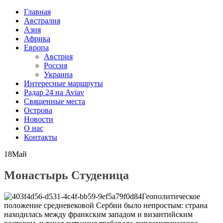
Главная
Австралия
Азия
Африка
Европа
Австрия
Россия
Украина
Интересные маршруты
Радар 24 на Aviav
Священные места
Острова
Новости
О нас
Контакты
18
Май
Монастырь Студеница
Геополитическое
положение средневековой Сербии было непростым: страна
находилась между франкским западом и византийским