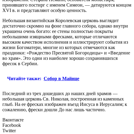
принявшего постирг с именем Симеон, — датируются концом
XVI в. и представляют особую ценность.
Небольшая византийская Королевская церковь выглядит
достаточно скромно на фоне главного собора, однако внутри
украшена очень богато: ее стены полностью покрыты
небольшими изящными фресками, которые отличаются
высоким качеством исполнения и иллюстрируют события из
жизни Богоматери, многие из которых отмечаются как
праздники: «Рождество Пресвятой Богородицы» и «Введение
во храм». Это одни из наиболее хорошо сохранившихся
фресок в Сербии.
Читайте также:
Собор в Майнце
Последний из трех дошедших до наших дней храмов —
небольшая церковь Св. Николая, построенная из каменных
глыб. На ее фресках изображен въезд Иисуса в Иерусалим; к
сожалению, фрески дошли До нас лишь частично.
Вконтакте
Facebook
Twitter