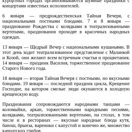
курортных городах организовываются шумные праздники с
концертами известных исполнителей.
6 января — предрождественская Тайная Вечеря, с
национальными постными блюдами. 7 и 8 января —
празднование Рождества с колядками в театрализованными
вертепами, празднования проходят в красочных народных
одеждах.
13 января — Щедрый Вечер с национальными кушаньями. В
этот день ходит театрализованное представление с Маланкой
и Козой, они желают всем встречным счастья и процветания.
14 января — праздник Василия, торжественное празднование
Старого Нового года.
18 января — вторая Тайная Вечеря с постными, но вкусными
блюдами. 19 января — последний праздник цикла, Крещение
Господне, на котором смелые люди окунаются в холодную
крещенскую воду.
Празднования сопровождаются народными танцами —
коломыйки, аркан, торжественными народными песнями,
колядками, театрализованными вертепами, на столах, в том
числе и в ресторанах — вкусные народные блюда кутя,
банош, брынза, вареники с капустой и конечно же, множество
карпатских грибов.