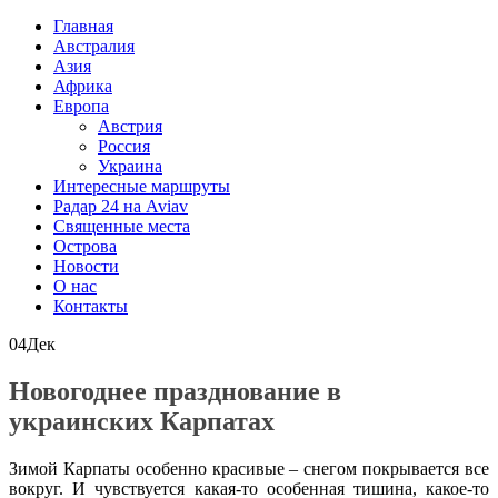
Главная
Австралия
Азия
Африка
Европа
Австрия
Россия
Украина
Интересные маршруты
Радар 24 на Aviav
Священные места
Острова
Новости
О нас
Контакты
04
Дек
Новогоднее празднование в
украинских Карпатах
Зимой Карпаты особенно красивые – снегом покрывается все
вокруг. И чувствуется какая-то особенная тишина, какое-то