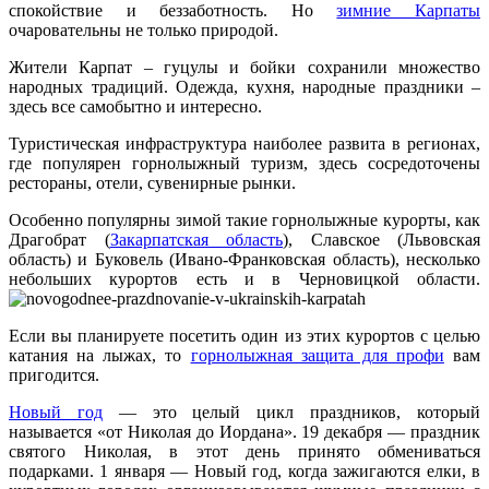
спокойствие и беззаботность. Но
зимние Карпаты
очаровательны не только природой.
Жители Карпат – гуцулы и бойки сохранили множество
народных традиций. Одежда, кухня, народные праздники –
здесь все самобытно и интересно.
Туристическая инфраструктура наиболее развита в регионах,
где популярен горнолыжный туризм, здесь сосредоточены
рестораны, отели, сувенирные рынки.
Особенно популярны зимой такие горнолыжные курорты, как
Драгобрат (
Закарпатская область
), Славское (Львовская
область) и Буковель (Ивано-Франковская область), несколько
небольших курортов есть и в Черновицкой области.
Если вы планируете посетить один из этих курортов с целью
катания на лыжах, то
горнолыжная защита для профи
вам
пригодится.
Новый год
— это целый цикл праздников, который
называется «от Николая до Иордана». 19 декабря — праздник
святого Николая, в этот день принято обмениваться
подарками. 1 января — Новый год, когда зажигаются елки, в