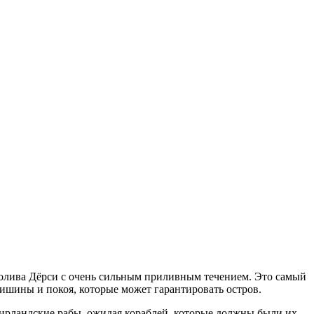
пролива Дёрси с очень сильным приливным течением. Это самый
ишины и покоя, которые может гарантировать остров.
 ирландские рабы, ожидая кораблей, которые должны были их