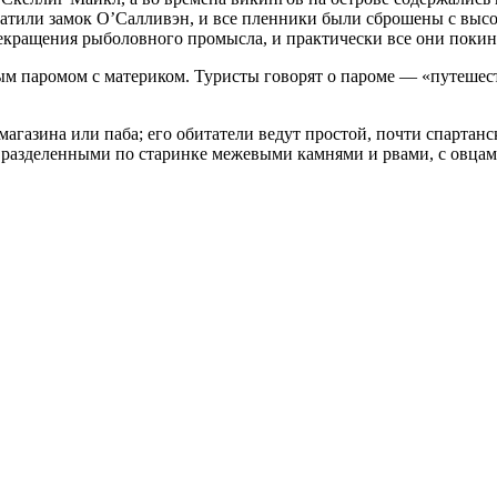
хватили замок О’Салливэн, и все пленники были сброшены с высо
рекращения рыболовного промысла, и практически все они покин
м паромом с материком. Туристы говорят о пароме — «путешест
, магазина или паба; его обитатели ведут простой, почти спарта
, разделенными по старинке межевыми камнями и рвами, с овца