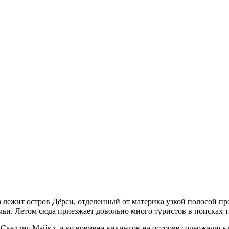
а лежит остров Дёрси, отделенный от материка узкой полосой 
мьи. Летом сюда приезжает довольно много туристов в поисках т
 Скеллиг Майкл, а во времена викингов на острове содержались