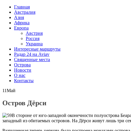
Главная
Австралия
Азия
Африка
Европа
Австрия
Россия
Украина
Интересные маршруты
Радар 24 на Aviav
Священные места
Острова
Новости
О нас
Контакты
11
Май
Остров Дёрси
В стороне от юго-западной оконечности полуострова Беар
западный из обитаемых островов. На Дёрси живут лишь три се
Разрушенная теперь церковь была построена монахами острова