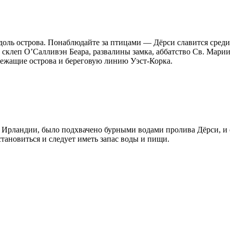
доль острова. Понаблюдайте за птицами — Дёрси славится среди
склеп О’Салливэн Беара, развалины замка, аббатство Св. Мари
ежащие острова и береговую линию Уэст-Корка.
 Ирландии, было подхвачено бурными водами пролива Дёрси, и ег
становиться и следует иметь запас воды и пищи.