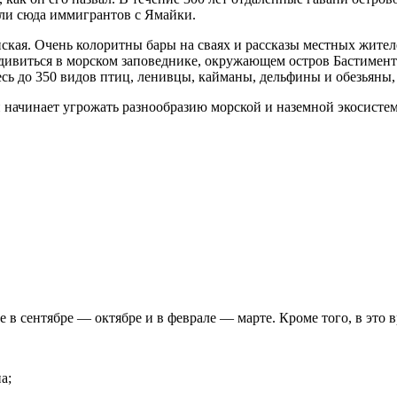
екли сюда иммигрантов с Ямайки.
нская. Очень колоритны бары на сваях и рассказы местных жите
одивиться в морском заповеднике, окружающем остров Бастимент
сь до 350 видов птиц, ленивцы, кайманы, дельфины и обезьяны,
 начинает угрожать разнообразию морской и наземной экосистем
в сентябре — октябре и в феврале — марте. Кроме того, в это 
а;