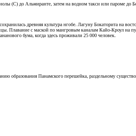
олы (С) до Альмиранте, затем на водном такси или пароме до Б
х сохранилась древняя культура нгобе. Лагуну Бокаторита на вос
ицы. Плавание с маской по мангровым каналам Кайо-Кроул на пу
нанового бума, когда здесь проживали 25 000 человек.
анию образования Панамского перешейка, раздельному существ