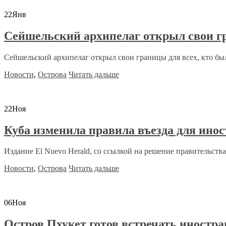
22
Янв
Сейшельский архипелаг открыл свои г
Сейшельский архипелаг открыл свои границы для всех, кто бы
Новости
,
Острова
Читать дальше
22
Ноя
Куба изменила правила въезда для ино
Издание El Nuevo Herald, со ссылкой на решение правительства,
Новости
,
Острова
Читать дальше
06
Ноя
Остров Пхукет готов встречать иностр