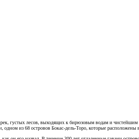
 рек, густых лесов, выходящих к бирюзовым водам и чистейшим
он, одном из 68 островов Бокас-дель-Торо, которые расположены
, как он его назвал. В течение 300 лет отдаленные гавани остр