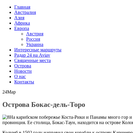
Главная
Австралия
Азия
Африка
Европа
Австрия
Россия
Украина
Интересные маршруты
Радар 24 на Aviav
Священные места
Острова
Новости
О нас
Контакты
24
Мар
Острова Бокас-дель-Торо
На карибском побережье Коста-Рики и Панамы много гор и
провинция. Ее столица, Бокас-Таун, находится на острове Кол
Колумб в 1502 году направил свои корабли к острову Каринеро