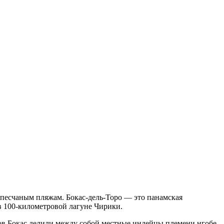
 песчаным пляжам. Бокас-дель-Торо — это панамская
 в 100-километровой лагуне Чирики.
овов Бокас делили между собой местные индейцы племени нгобе-