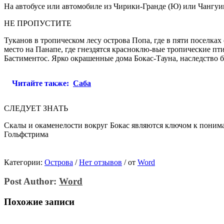
На автобусе или автомобиле из Чирики-Гранде (Ю) или Чангуин
НЕ ПРОПУСТИТЕ
Туканов в тропическом лесу острова Попа, где в пяти поселка
место на Панапе, где гнездятся красноклю-вые тропические пт
Бастиментос. Ярко окрашенные дома Бокас-Тауна, наследство ба
Читайте также:
Саба
СЛЕДУЕТ ЗНАТЬ
Скалы и окаменелости вокруг Бокас являются ключом к поним
Гольфстрима
Категории:
Острова
/
Нет отзывов
/
от
Word
Post Author:
Word
Похожие записи