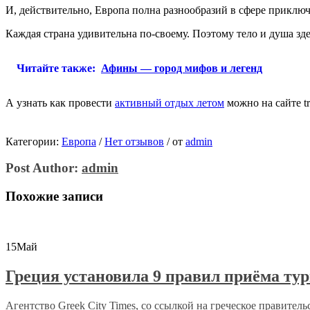
И, действительно, Европа полна разнообразий в сфере приключ
Каждая страна удивительна по-своему. Поэтому тело и душа зде
Читайте также:
Афины — город мифов и легенд
А узнать как провести
активный отдых летом
можно на сайте tra
Категории:
Европа
/
Нет отзывов
/
от
admin
Post Author:
admin
Похожие записи
15
Май
Греция установила 9 правил приёма ту
Агентство Greek City Times, со ссылкой на греческое правительс