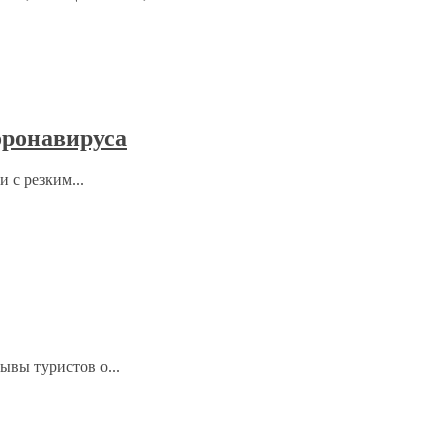
оронавируса
 с резким...
ывы туристов о...