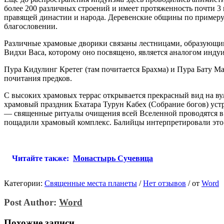
более 200 различных строений и имеет протяженность почти 3
правящей династии и народа. Деревенские общины по примеру 
благословении.
Различные храмовые дворики связаны лестницами, образующим
Видхи Васа, которому оно посвящено, является аналогом инд
Пура Кидулинг Кретег (там почитается Брахма) и Пура Бату Ма
почитания предков.
С высоких храмовых террас открывается прекрасный вид на ву
храмовый праздник Бхатара Турун Кабех (Собрание богов) устр
— священные ритуалы очищения всей Вселенной проводятся в хра
пощадили храмовый комплекс. Балийцы интерпретировали это к
Читайте также:
Монастырь Сучевица
Категории:
Священные места планеты
/
Нет отзывов
/
от
Word
Post Author:
Word
Похожие записи