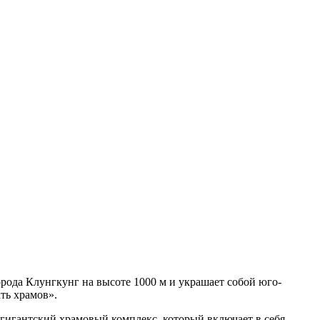
рода Клунгкунг на высоте 1000 м и украшает собой юго-
ть храмов».
 гигантский храмовый комплекс, который включает в себя