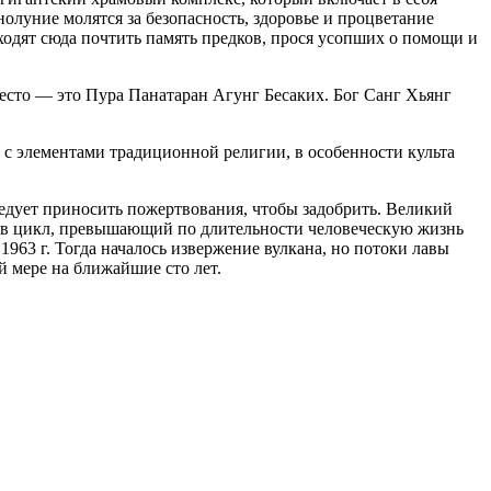
луние молятся за безопасность, здоровье и процветание
одят сюда почтить память предков, прося усопших о помощи и
сто — это Пура Панатаран Агунг Бесаких. Бог Санг Хьянг
 с элементами традиционной религии, в особенности культа
ледует приносить пожертвования, чтобы задобрить. Великий
ит в цикл, превышающий по длительности человеческую жизнь
963 г. Тогда началось извержение вулкана, но потоки лавы
 мере на ближайшие сто лет.