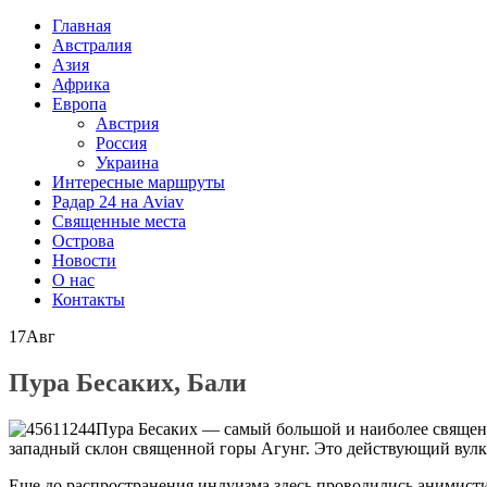
Главная
Австралия
Азия
Африка
Европа
Австрия
Россия
Украина
Интересные маршруты
Радар 24 на Aviav
Священные места
Острова
Новости
О нас
Контакты
17
Авг
Пура Бесаких, Бали
Пура Бесаких — самый большой и наиболее священн
западный склон священной горы Агунг. Это действующий вулк
Еще до распространения индуизма здесь проводились анимисти