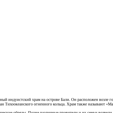
ый индуистский храм на острове Бали. Он расположен возле го
ан Тихоокеанского огненного кольца. Храм также называют «Ма
ческие обряды. Позже различные правители и их семьи возвели