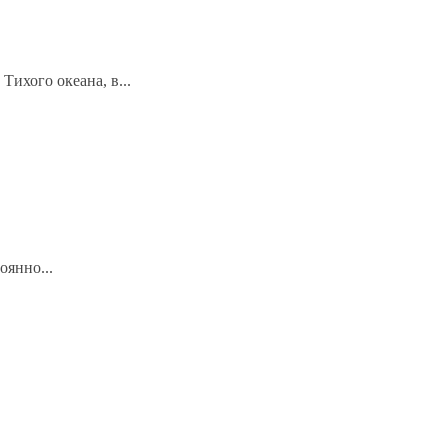
ихого океана, в...
оянно...