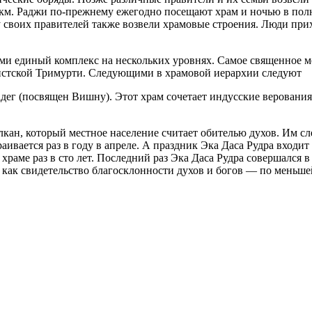
 км.
Раджи по-прежнему ежегодно посещают храм и ночью в полно
своих правителей также возвели храмовые строения. Люди прих
и единый комплекс на нескольких уровнях. Самое священное ме
уистской Тримурти. Следующими в храмовой иерархии следуют
дег (посвящен Вишну). Этот храм сочетает индусские верования
лкан, который местное население считает обителью духов. Им с
аивается раз в году в апреле. А праздник Эка Даса Рудра вход
ме раз в сто лет. Последний раз Эка Даса Рудра совершался в 1
ак свидетельство благосклонности духов и богов — по меньшей