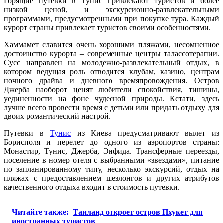
Горящие путевки в Тунис привлекают туристов и более
низкой ценой, и экскурсионно-развлекательными
программами, предусмотренными при покупке тура. Каждый
курорт страны привлекает туристов своими особенностями.
Хаммамет славится очень хорошими пляжами, несомненное
достоинство курорта – современные центры талассотерапии.
Сусс направлен на молодежно-развлекательный отдых, в
котором ведущая роль отводится клубам, казино, центрам
ночного драйва и дневного времяпровождения. Остров
Джерба наоборот ценят любители спокойствия, тишины,
уединенности на фоне чудесной природы. Кстати, здесь
лучше всего провести время с детьми или придать отдыху для
двоих романтический настрой.
Путевки в
Тунис
из Киева предусматривают вылет из
Борисполя и перелет до одного из аэропортов страны:
Монастир, Тунис, Джерба, Энфида. Трансферные переезды,
поселение в номер отеля с выбранными «звездами», питание
по запланированному типу, несколько экскурсий, отдых на
пляжах с предоставлением шезлонгов и других атрибутов
качественного отдыха входит в стоимость путевки.
Читайте также:
Таиланд откроет остров Пхукет для
иностранных туристов