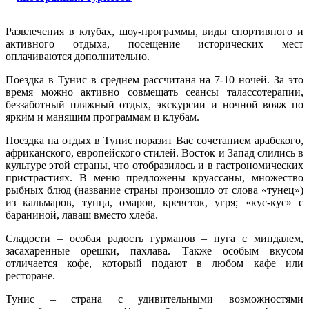
Развлечения в клубах, шоу-программы, виды спортивного и
активного отдыха, посещение исторических мест
оплачиваются дополнительно.
Поездка в Тунис в среднем рассчитана на 7-10 ночей. За это
время можно активно совмещать сеансы талассотерапии,
беззаботный пляжный отдых, экскурсии и ночной вояж по
ярким и манящим программам и клубам.
Поездка на отдых в Тунис поразит Вас сочетанием арабского,
африканского, европейского стилей. Восток и Запад слились в
культуре этой страны, что отобразилось и в гастрономических
пристрастиях. В меню предложены круассаны, множество
рыбных блюд (название страны произошло от слова «тунец»)
из кальмаров, тунца, омаров, креветок, угря; «кус-кус» с
бараниной, лаваш вместо хлеба.
Сладости – особая радость гурманов – нуга с миндалем,
засахаренные орешки, пахлава. Также особым вкусом
отличается кофе, который подают в любом кафе или
ресторане.
Тунис – страна с удивительными возможностями