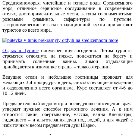
Средиземноморья, чистейшие и теплые воды Средиземного
моря, отличное сервисное обслуживание в современных
отелях, достопримечательные места, лагуны со знаменитыми
розовыми фламинго, сафари-туры по пустыне,
гастрономические изыски традиционной кухни привлекают
туристов со всего мира.
Отдых в Тунисе
популярен круглогодично. Летом туристы
стремятся отдохнуть на пляже, понежиться на берегу и
принимать солнечные ванны. Зимой отдыхающие
приобщаются к изюминке страны – талассотерапии.
Ведущие отели и небольшие гостиницы проводят для
желающих 3-4 процедуры в день, способствующие похудению
и оздоровлению всего организма. Курс составляет от 4-6 до
10-12 дней.
Предварительный медосмотр и последующее посещение врача
утвердят нужные способы грамотного лечения. А к ним
относятся такие: обертывание, массаж, ванна Клеопатры,
гидроцвето – и альготерапия, душ под водой, а для людей с
избыточным весом предлагается душ Шарко.