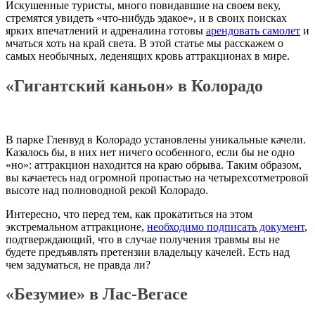
Искушенные туристы, много повидавшие на своем веку,
стремятся увидеть «что-нибудь эдакое», и в своих поисках
ярких впечатлений и адреналина готовы
арендовать самолет
и
мчаться хоть на край света. В этой статье мы расскажем о
самых необычных, леденящих кровь аттракционах в мире.
«Гигантский каньон» в Колорадо
В парке Гленвуд в Колорадо установлены уникальные качели.
Казалось бы, в них нет ничего особенного, если бы не одно
«но»: аттракцион находится на краю обрыва. Таким образом,
вы качаетесь над огромной пропастью на четырехсотметровой
высоте над полноводной рекой Колорадо.
Интересно, что перед тем, как прокатиться на этом
экстремальном аттракционе,
необходимо подписать документ
,
подтверждающий, что в случае получения травмы вы не
будете предъявлять претензии владельцу качелей. Есть над
чем задуматься, не правда ли?
«Безумие» в Лас-Вегасе