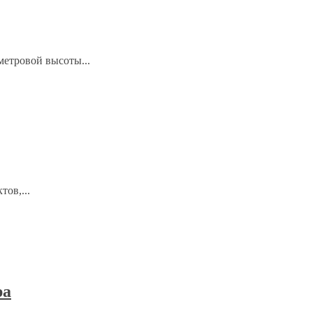
метровой высоты...
ов,...
ра