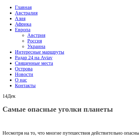
Главная
Австралия
Азия
Африка
Европа
Австрия
Россия
Украина
Интересные маршруты
Радар 24 на Aviav
Священные места
Острова
Новости
О нас
Контакты
14
Дек
Самые опасные уголки планеты
Несмотря на то, что многие путешествия действительно опасны