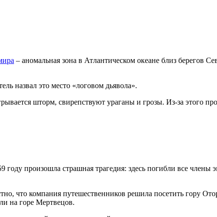
мира
– аномальная зона в Атлантическом океане близ берегов С
ель назвал это место «логовом дьявола».
грывается шторм, свирепствуют ураганы и грозы. Из-за этого пр
9 году произошла страшная трагедия: здесь погибли все члены 
тно, что компания путешественников решила посетить гору Отор
ли на горе Мертвецов.