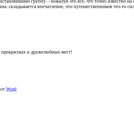
 остановивший группу – пожалуй это все, что точно известно н
ана: складывается впечатление, что путешественников что-то си
о прекрасных и дружелюбных мест!
от
Word