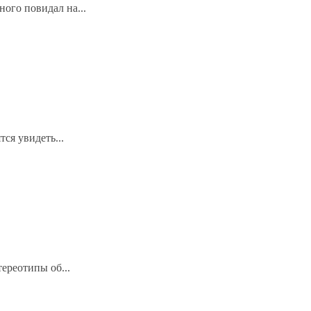
ого повидал на...
ся увидеть...
ереотипы об...