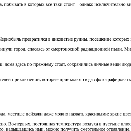
а, побывать в которых все-таки стоит – однако исключительно в
Чернобыль превратился в диковатые руины, посещение которых 
инули город, спасаясь от смертоносной радиационной пыли. Мно
: дома здесь по-прежнему стоят, сохранились личные вещи людей
ателей приключений, которые приезжают сюда сфотографировать
а, местные пейзажи даже можно назвать красивыми: яркие цвета,
сно. Во-первых, постоянная температура воздуха в пустыне плюс 
что, надышавшись ими, можно получить смертельное отравление.