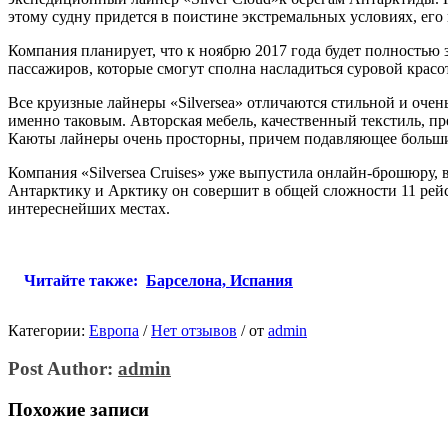
этому судну придется в поистине экстремальных условиях, ег
Компания планирует, что к ноябрю 2017 года будет полностью 
пассажиров, которые смогут сполна насладиться суровой кра
Все круизные лайнеры «Silversea» отличаются стильной и очень
именно таковым. Авторская мебель, качественный текстиль, п
Каюты лайнеры очень просторны, причем подавляющее больши
Компания «Silversea Cruises» уже выпустила онлайн-брошюру, 
Антарктику и Арктику он совершит в общей сложности 11 рейс
интереснейших местах.
Читайте также:
Барселона, Испания
Категории:
Европа
/
Нет отзывов
/
от
admin
Post Author:
admin
Похожие записи