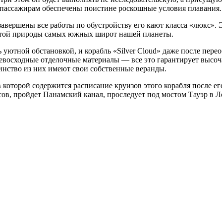
о пассажирам обеспечены поистине роскошные условия плавания.
завершены все работы по обустройству его кают класса «люкс». 
сотой природы самых южных широт нашей планеты.
 уютной обстановкой, и корабль «Silver Cloud» даже после пере
ревосходные отделочные материалы — все это гарантирует высо
нство из них имеют свои собственные веранды.
в которой содержится расписание круизов этого корабля после е
ов, пройдет Панамский канал, проследует под мостом Тауэр в 