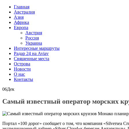
Главная
Австралия
Азия
Африка
Европа
Австрия
Россия
Украина
Интересные маршруты
Радар 24 на Aviav
Священные места
Острова
Новости
О нас
Контакты
06
Дек
Самый известный оператор морских кр
Портал «100 дорог» сообщает о том, что компания «Silversea C
экспедиционный лайнер «Silver Cloud»к берегам Антарктиды. 