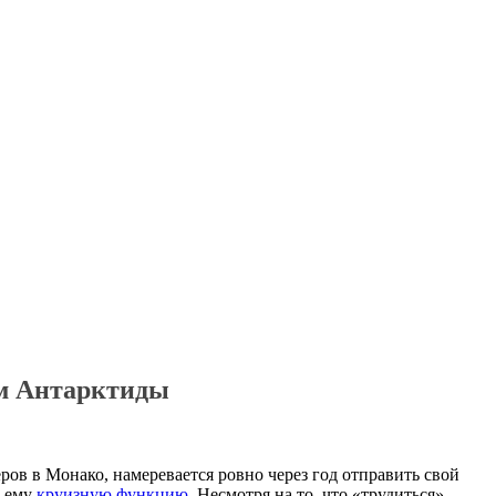
ам Антарктиды
еров в Монако, намеревается ровно через год отправить свой
ю ему
круизную функцию
. Несмотря на то, что «трудиться»