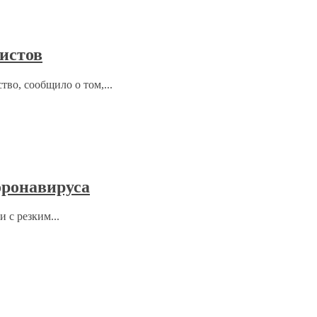
ристов
тво, сообщило о том,...
оронавируса
 с резким...