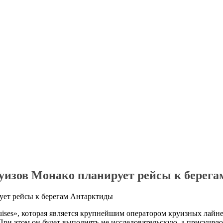
уизов Монако планирует рейсы к берег
ruises», которая является крупнейшим оператором круизных лайн
При этом он будет выполнять не исследовательскую, а присущу