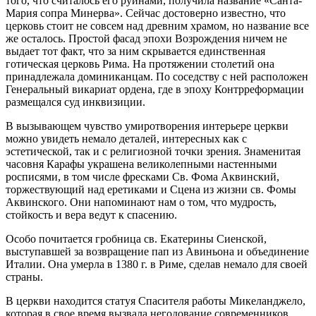
того, что считалось его руинами, получила название «Санта-
Мария сопра Минерва». Сейчас достоверно известно, что
церковь стоит не совсем над древним храмом, но название все
же осталось. Простой фасад эпохи Возрождения ничем не
выдает тот факт, что за ним скрывается единственная
готическая церковь Рима. На протяжении столетий она
принадлежала доминиканцам. По соседству с ней расположен
Генеральный викариат ордена, где в эпоху Контрреформации
размещался суд инквизиции.
В вызывающем чувство умиротворения интерьере церкви
можно увидеть немало деталей, интересных как с
эстетической, так и с религиозной точки зрения. Знаменитая
часовня Карафы украшена великолепными настенными
росписями, в том числе фресками Св. Фома Аквинский,
торжествующий над еретиками и Сцена из жизни св. Фомы
Аквинского. Они напоминают нам о том, что мудрость,
стойкость и вера ведут к спасению.
Особо почитается гробница св. Екатерины Сиенской,
выступавшей за возвращение пап из Авиньона и объединение
Италии. Она умерла в 1380 г. в Риме, сделав немало для своей
страны.
В церкви находится статуя Спасителя работы Микеланджело,
которая в свое время вызвала негодование современников,