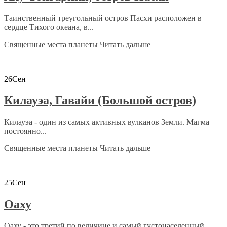
Таинственный треугольный остров Пасхи расположен в
сердце Тихого океана, в...
Священные места планеты
Читать дальше
26
Сен
Килауэа, Гавайи (Большой остров)
Килауэа - один из самых активных вулканов Земли. Магма
постоянно...
Священные места планеты
Читать дальше
25
Сен
Оаху
Оаху - это третий по величине и самый густонаселенный