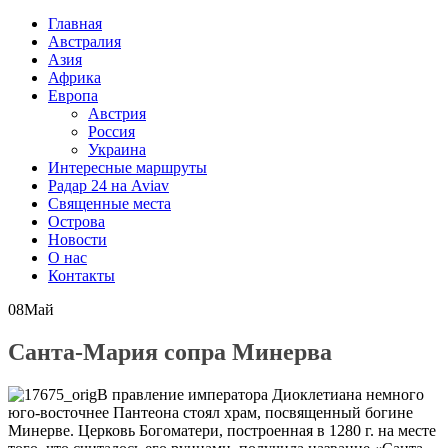
Главная
Австралия
Азия
Африка
Европа
Австрия
Россия
Украина
Интересные маршруты
Радар 24 на Aviav
Священные места
Острова
Новости
О нас
Контакты
08
Май
Санта-Мария сопра Минерва
В правление императора Диоклетиана немного
юго-восточнее Пантеона стоял храм, посвященный богине
Минерве. Церковь Богоматери, построенная в 1280 г. на месте