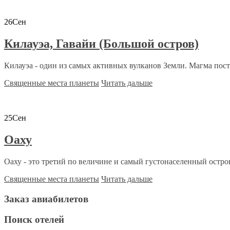
26
Сен
Килауэа, Гавайи (Большой остров)
Килауэа - один из самых активных вулканов Земли. Магма пост
Священные места планеты
Читать дальше
25
Сен
Оаху
Оаху - это третий по величине и самый густонаселенный остров
Священные места планеты
Читать дальше
Заказ авиабилетов
Поиск отелей