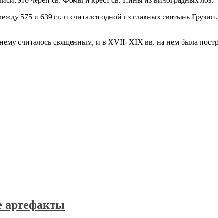
иси: это череп св. Фомы и крест св. Нины из виноградных лоз.
жду 575 и 639 гг. и считался одной из главных святынь Грузии.
ему считалось священным, и в XVII- XIX вв. на нем была постр
е артефакты