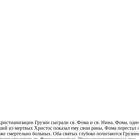
ристианизации Грузии сыграли св. Фома и св. Нина. Фома, один
авший из мертвых Христос показал ему свои раны, Фома переста
аже смертельно больных.
Оба святых глубоко почитаются Грузин