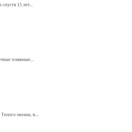
спустя 15 лет...
ычные пляжные...
ихого океана, в...