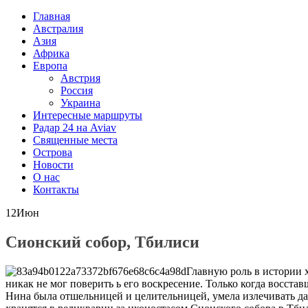
Главная
Австралия
Азия
Африка
Европа
Австрия
Россия
Украина
Интересные маршруты
Радар 24 на Aviav
Священные места
Острова
Новости
О нас
Контакты
12
Июн
Сионский собор, Тбилиси
Главную роль в истории х
никак не мог поверить ь его воскресение. Только когда восст
Нина была отшельницей и целительницей, умела излечивать д