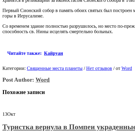
хранятся в реликварии за иконостасом Сионского собора в Тбил
Первый Сионский собор в память обоих святых был построен ме
горы в Иерусалиме.
Со временем здание полностью разрушилось, но место по-прежн
способность св. Нины исцелять смертельно больных.
Читайте также:
Кайруан
Категории:
Священные места планеты
/
Нет отзывов
/
от
Word
Post Author:
Word
Похожие записи
13
Окт
Туристка вернула в Помпеи украденны