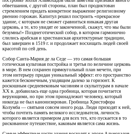
постройке эпохи Альмохадов были заметны признаки явного
обветшания, с другой стороны, план был продиктован
стремлением придать конкретное выражение религиозному
рвению горожан. Капитул решил построить «прекрасное
здание, с которым не сможет сравниться никакая другая
церковь, а те, кто увидят ее законченной, скажут, что мы были
безумны!» Позднеготический собор, в котором гармонично
слились арабская и христианская архитектурные традиции,
был завершен в 1519 г. и продолжает восхищать людей своей
красотой по сей день.
Собор Санта-Мария де ла Седе — это самая большая
готическая культовая постройка и третья по величине церковь
в мире. В нем сохранен прямоугольный план мечети, при
этом интерьеру придан уникальный эффект: его пространство
кажется бесконечным, уходящим далеко за горизонт. К
роскошным средневековым часовням и скульптурам в начале
XX в. добавилась еще одна гробница, которая почитается
верующими, но при этом принадлежит человеку, который
никогда не был канонизирован. Гробница Христофора
Колумба — святыня совсем иного рода. Люди приходят к ней,
чтобы почтить память великого исследователя, личность
которого является примером для всех тех, кто пускается в то
рискованное путешествие, каковым является сама жизнь.
Самые эффектные части здания восходят к эпохе Альмохадов