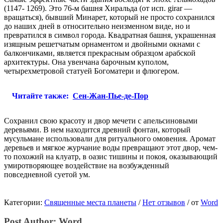
(1147- 1269). Это 76-м башня Хиральда (от исп. girar —
вращаться), бывший Минарет, который не просто сохранился
до наших дней в относительно неизменном виде, но и
превратился в символ города. Квадратная башня, украшенная
изящным решетчатым орнаментом и двойными окнами с
балкончиками, является прекрасным образцом арабской
архитектуры. Она увенчана барочным куполом,
четырехметровой статуей Богоматери и флюгером.
Читайте также:
Сен-Жан-Пье-де-Пор
Сохранил свою красоту и двор мечети с апельсиновыми
деревьями. В нем находится древний фонтан, который
мусульмане использовали для ритуального омовения. Аромат
деревьев и мягкое журчание воды превращают этот двор, чем-
то похожий на клуатр, в оазис тишины и покоя, оказывающий
умиротворяющее воздействие на возбужденный
повседневной суетой ум.
Категории:
Священные места планеты
/
Нет отзывов
/
от
Word
Post Author:
Word