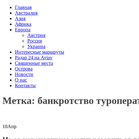
Главная
Австралия
Азия
Африка
Европа
Австрия
Россия
Украина
Интересные маршруты
Радар 24 на Aviav
Священные места
Острова
Новости
О нас
Контакты
Метка: банкротство туропера
10
Апр