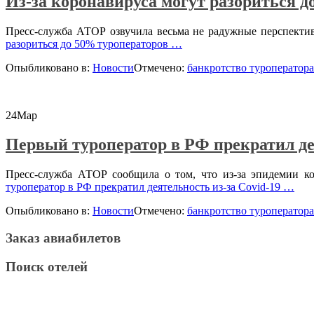
Из-за коронавируса могут разориться д
Пресс-служба АТОР озвучила весьма не радужные перспектив
разориться до 50% туроператоров
…
Опыбликовано в:
Новости
Отмечено:
банкротство туроператора
24
Мар
Первый туроператор в РФ прекратил дея
Пресс-служба АТОР сообщила о том, что из-за эпидемии к
туроператор в РФ прекратил деятельность из-за Covid-19
…
Опыбликовано в:
Новости
Отмечено:
банкротство туроператора
Заказ авиабилетов
Поиск отелей