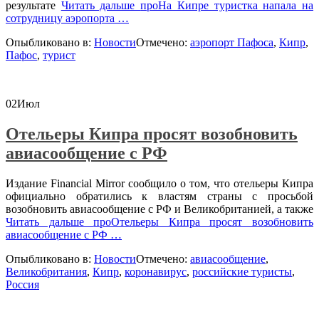
результате
Читать дальше
проНа Кипре туристка напала на
сотрудницу аэропорта
…
Опыбликовано в:
Новости
Отмечено:
аэропорт Пафоса
,
Кипр
,
Пафос
,
турист
02
Июл
Отельеры Кипра просят возобновить
авиасообщение с РФ
Издание Financial Mirror сообщило о том, что отельеры Кипра
официально обратились к властям страны с просьбой
возобновить авиасообщение с РФ и Великобританией, а также
Читать дальше
проОтельеры Кипра просят возобновить
авиасообщение с РФ
…
Опыбликовано в:
Новости
Отмечено:
авиасообщение
,
Великобритания
,
Кипр
,
коронавирус
,
российские туристы
,
Россия