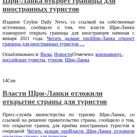
Шри-Ланка откроет границы для
иностранных туристов
Издание Ceylon Daily News, со ссылкой на собственные
источники, сообщило о том, что власти Шри-Ланки
планируют открыть границы для иностранцев начиная с
января 2021 года.
Читать дальше
проШри-Ланка откроет
границы для иностранных туристов
…
Опыбликовано в:
Визы
,
Новости
Отмечено:
коронавирус
,
российские туристы
,
туризм
,
Шри-Ланка
14
Сен
Власти Шри-Ланки отложили
открытие страны для туристов
Пресс-служба министерства по туризму Шри-Ланки, со
ссылкой на решение правительство страны, сообщило о том,
что открытие границ для приёма иностранных туристов в
очередной
Читать дальше
проВласти Шри-Ланки отложили
открытие страны для туристов
…