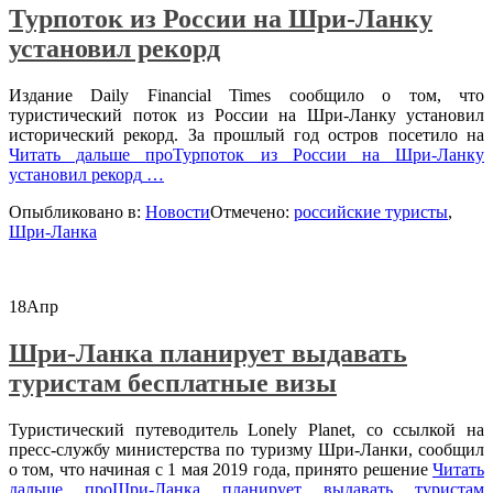
Турпоток из России на Шри-Ланку
установил рекорд
Издание Daily Financial Times сообщило о том, что
туристический поток из России на Шри-Ланку установил
исторический рекорд. За прошлый год остров посетило на
Читать дальше
проТурпоток из России на Шри-Ланку
установил рекорд
…
Опыбликовано в:
Новости
Отмечено:
российские туристы
,
Шри-Ланка
18
Апр
Шри-Ланка планирует выдавать
туристам бесплатные визы
Туристический путеводитель Lonely Planet, со ссылкой на
пресс-службу министерства по туризму Шри-Ланки, сообщил
о том, что начиная с 1 мая 2019 года, принято решение
Читать
дальше
проШри-Ланка планирует выдавать туристам