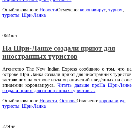
Опыбликовано в:
Новости
Отмечено:
коронавирус
,
туризм
,
туристы
,
Шри-Ланка
06
Июн
На Шри-Ланке создали приют для
иностранных туристов
Агентство The New Indian Express сообщило о том, что на
острове Шри-Ланка создали приют для иностранных туристов
застрявших на острове из-за ограничений введённых на фоне
эпидемии коронавируса.
Читать дальше
проНа Шри-Ланке
создали приют для иностранных туристов
…
Опыбликовано в:
Новости
,
Острова
Отмечено:
коронавирус
,
туристы
,
Шри-Ланка
27
Янв