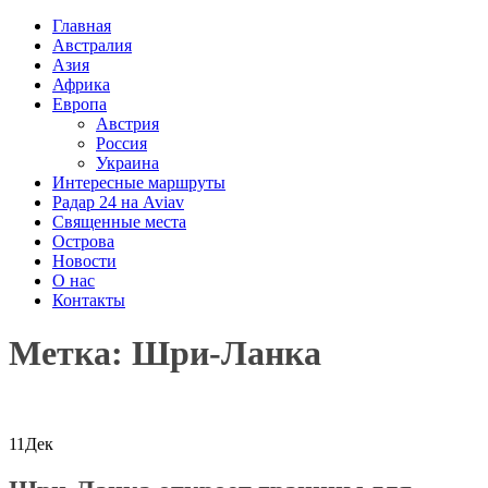
Главная
Австралия
Азия
Африка
Европа
Австрия
Россия
Украина
Интересные маршруты
Радар 24 на Aviav
Священные места
Острова
Новости
О нас
Контакты
Метка: Шри-Ланка
11
Дек