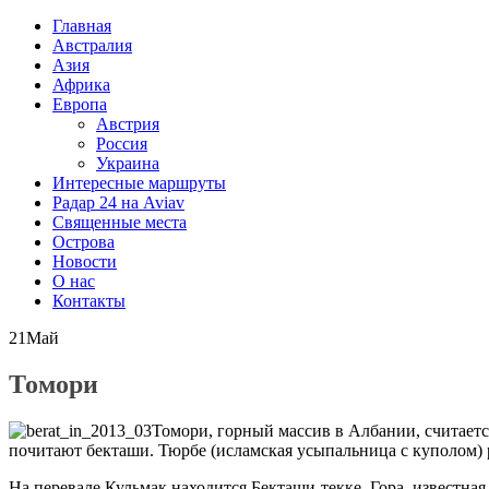
Главная
Австралия
Азия
Африка
Европа
Австрия
Россия
Украина
Интересные маршруты
Радар 24 на Aviav
Священные места
Острова
Новости
О нас
Контакты
21
Май
Томори
Томори, горный массив в Албании, считаетс
почитают бекташи. Тюрбе (исламская усыпальница с куполом)
На перевале Кульмак находится Бекташи-текке. Гора, известна