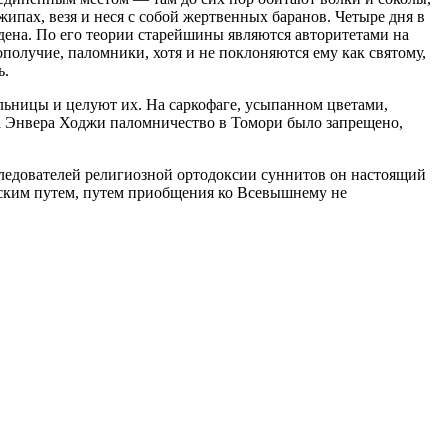
жипах, везя и неся с собой жертвенных баранов.
Четыре дня в
рдена. По его теории старейшины являются авторитетами на
ополучие, паломники, хотя и не поклоняются ему как святому,
ь.
ьницы и целуют их. На саркофаге, усыпанном цветами,
ма Энвера Ходжи паломничество в Томори было запрещено,
следователей религиозной ортодоксии суннитов он настоящий
йским путем, путем приобщения ко Всевышнему не