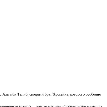
с Али ибн Талиб, сводный брат Хуссейна, которого особенно
 уединенным местом — там до сих пор обитают волки и соколы,