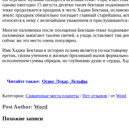
однако ежегодно 15 августа десятки тысяч бекташи поднимаютс
текке продолжается праздник в честь Хаджи Бекташа, исламско
земле; праздник обязательно посещает главный старейшина, ко
относятся к нему с величайшим уважением и прислушиваются к 
Многие паломники после посещения Бекташи-текке поднимаютс
паломники зажигают тысячи свечей, а уходя, оставляют там д
сейчас же это место очень популярно.
Имя Хаджи Бекташа в истории ислама является по-настоящему 
еретик, своим учением и жизнью бросивший вызов формально-р
исполнением суммы обрядов, но глубинами души и сердца, Ха
Читайте также:
Осиос Лукас, Дельфы
Категории:
Священные места планеты
/
Нет отзывов
/
от
Word
Post Author:
Word
Похожие записи