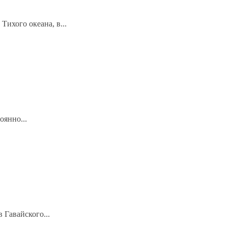
ихого океана, в...
оянно...
 Гавайского...