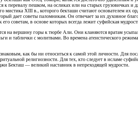
я к перевалу пешком, на осликах или на старых грузовичках и д
го мистика XIII в., которого бекташи считают основателем их о
торый дает советы паломникам. Он отвечает за их духовное благ
его советам, в основе которых всегда лежит суфийская мудрост
я на вершину горы к тюрбе Али. Они кланяются вратам усыпал
еньги и таблички с молитвами. Во времена атеистического режи
знаковым, как бы ни относиться к самой этой личности. Для по
итуальной религиозности. Для тех, кто следует в исламе суфи
джи Бекташ — великий наставник в непреходящей мудрости.