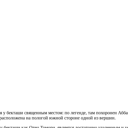
я у бекташи священным местом: по легенде, там похоронен Абба
 расположена на пологой южной стороне одной из вершин.
я у бекташи как Отец Томори, является достаточно удаленным и