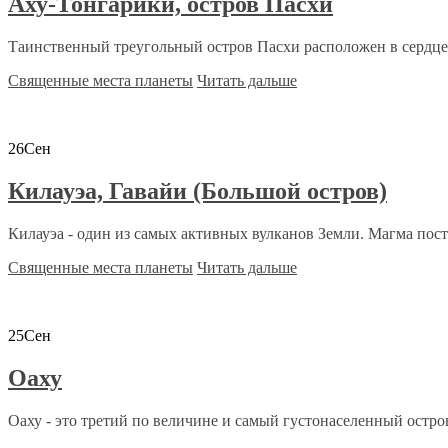
Аху-Тонгарики, остров Пасхи
Таинственный треугольный остров Пасхи расположен в сердце Т
Священные места планеты
Читать дальше
26
Сен
Килауэа, Гавайи (Большой остров)
Килауэа - один из самых активных вулканов Земли. Магма пост
Священные места планеты
Читать дальше
25
Сен
Оаху
Оаху - это третий по величине и самый густонаселенный остров