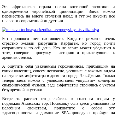
Эта африканская страна полна восточной экзотики и
одновременно европейской цивилизации. Здесь можно
перенестись на много столетий назад и тут же вкусить все
прелести современной индустрии.
Без прошлого нет настоящего. Когда-то римляне очень
страстно желали разрушить Карфаген, но город почти
сохранился и по сей день. Кто не верит, может убедиться в
этом, совершив прогулку в историю и прикоснувшись к
древним стенам.
А ощутить себя уважаемым горожанином, прибывшим на
гонки колесниц, совсем несложно, усевшись с важным видом
на ступенях амфитеатра в древнем городе Эль-Джеми. Только
теперь здесь можно с удовольствием «вкушать» концерты
симфонической музыки, ведь амфитеатры строились с учетом
безупречной акустики.
Встречать рассвет отправляйтесь к соленым озерам у
подножия Атласских гор. Поскольку соль здесь уникальна по
целебным свойствам, прихватите с собой эту
«драгоценность» и домашние SPA-процедуры пройдут на