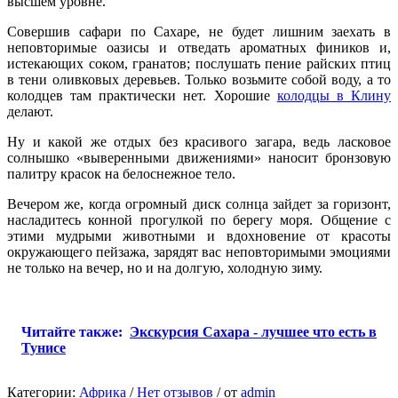
высшем уровне.
Совершив сафари по Сахаре, не будет лишним заехать в
неповторимые оазисы и отведать ароматных фиников и,
истекающих соком, гранатов; послушать пение райских птиц
в тени оливковых деревьев. Только возьмите собой воду, а то
колодцев там практически нет. Хорошие
колодцы в Клину
делают.
Ну и какой же отдых без красивого загара, ведь ласковое
солнышко «выверенными движениями» наносит бронзовую
палитру красок на белоснежное тело.
Вечером же, когда огромный диск солнца зайдет за горизонт,
насладитесь конной прогулкой по берегу моря. Общение с
этими мудрыми животными и вдохновение от красоты
окружающего пейзажа, зарядят вас неповторимыми эмоциями
не только на вечер, но и на долгую, холодную зиму.
Читайте также:
Экскурсия Сахара - лучшее что есть в
Тунисе
Категории:
Африка
/
Нет отзывов
/
от
admin