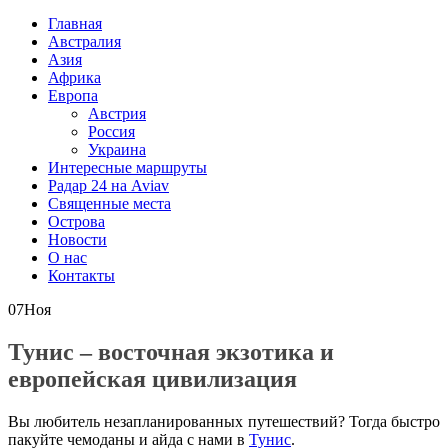
Главная
Австралия
Азия
Африка
Европа
Австрия
Россия
Украина
Интересные маршруты
Радар 24 на Aviav
Священные места
Острова
Новости
О нас
Контакты
07
Ноя
Тунис – восточная экзотика и
европейская цивилизация
Вы любитель незапланированных путешествий? Тогда быстро
пакуйте чемоданы и айда с нами в
Тунис
.