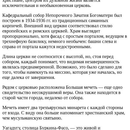
христиане, центром их духовной жизни является
исключительная и необыкновенная церковь.
Кафедральный собор Непорочного Зачатия Богоматери был
построен в 1934-1936 гг. из традиционных саманных
кирпичей. Внешний вид церкви соответствовал стилю
европейских и римских церквей. Храм выглядит
пропорционально, хотя фасад с простым порталом, ведущим в
трехнефную базилику, немного необычен: башни слева и
справа от портала кажутся недостроенными.
Длина церкви не соотносится с высотой, но, стоя перед
собором, каждый понимает, что видимая незавершенность
являлась преднамеренной. Возможно, это было сделано для
того, чтобы намекнуть на миссию, которая уже началась, но
еще далека от завершения.
Рядом с церковью расположена Большая мечеть — еще одно
свидетельство несокрушимой веры. Она также находится в
старой части города, недалеко от собора.
Мечеть имеет два трехъярусных минарета с каждой стороны
от входа. С виду она больше напоминает христианский храм,
чем мусульманскую святыню.
Уагадугу, столица Буркина-Фасо, — это живой и