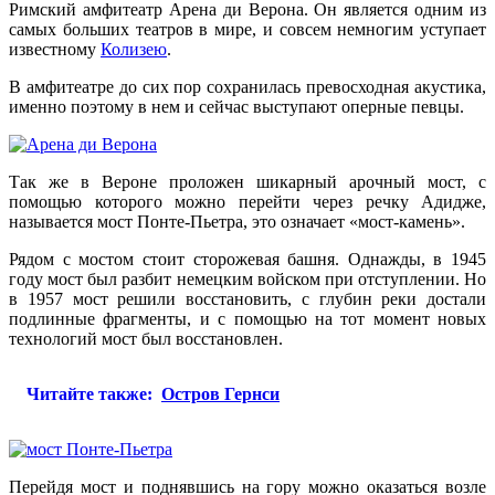
Римский амфитеатр Арена ди Верона. Он является одним из
самых больших театров в мире, и совсем немногим уступает
известному
Колизею
.
В амфитеатре до сих пор сохранилась превосходная акустика,
именно поэтому в нем и сейчас выступают оперные певцы.
Так же в Вероне проложен шикарный арочный мост, с
помощью которого можно перейти через речку Адидже,
называется мост Понте-Пьетра, это означает «мост-камень».
Рядом с мостом стоит сторожевая башня. Однажды, в 1945
году мост был разбит немецким войском при отступлении. Но
в 1957 мост решили восстановить, с глубин реки достали
подлинные фрагменты, и с помощью на тот момент новых
технологий мост был восстановлен.
Читайте также:
Остров Гернси
Перейдя мост и поднявшись на гору можно оказаться возле