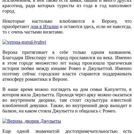
исключением, в ней также есть замки, башни и много других
красотищ, ради которых туристы из года в год наполняют
город.
Некоторые настолько влюбляются в Верону, что
приобретают
дом в Италии
и остаются здесь, если не навсегда,
то с очень частыми визитами.
Верона притягивает к себе только одним названием.
Благодаря Шекспиру это город прославился на века. Именно
в этом городе множество лет назад произошла трагическая
история любви между юными Ромео и Джульеттой. Именно
поэтому сейчас городские власти стараются поддерживать
атмосферу романтики в Вероне.
В наше время можно поглядеть на дом семьи Капулетти, в
котором жила Джульетта. Проходя через арку можно оказаться
во внутреннем дворике, там стоит скульптура известной
влюбленной девушки. Также, во внутренний двор выходит и
балкон, на каком стояла Джульетта и общалась с Ромео.
Еще одной знаменитой достопримечательностью есть