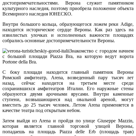
достопримечательностями. Верона служит памятником
культурного наследия, поэтому приобрела положение объекта
Всемирного наследия ЮНЕСКО.
Внутри большого кольца, образующегося ложем реки Adigе,
находится историческое сердце Вероны. Как раз здесь на
извилистых улочках и исполненных важности площадях
собрались основные достопримечательности Вероны.
Знакомство с городом начнем
с большой площади Piazza Bra, на которую ведут ворота
Portone della Bra.
С боку площади находится главный памятник Вероны
Римский амфитеатр, Arena, возведенный пару тысяч лет
назад, сейчас находится на третьем месте среди
сохранившихся амфитеатров Италии. Его наружные стены
образуются двумя арочными ярусами. Внутри каменные
ступени, возвышающиеся над овальной ареной, могут
вместить до 25 тысяч человек. Летом Arena применяется в
качестве театра под открытым небом.
Затем выйдя из Arena и пройдя по улице Giuseppe Mazzin,
которая является главной торговой улицей Вероны,
попадаешь на площадь Piazza delle Erb (площадь трав)