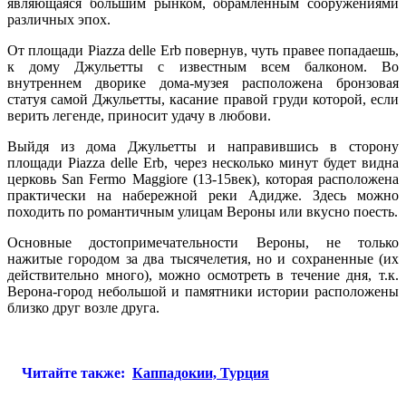
являющаяся большим рынком, обрамленным сооружениями
различных эпох.
От площади Piazza delle Erb повернув, чуть правее попадаешь,
к дому Джульетты с известным всем балконом. Во
внутреннем дворике дома-музея расположена бронзовая
статуя самой Джульетты, касание правой груди которой, если
верить легенде, приносит удачу в любови.
Выйдя из дома Джульетты и направившись в сторону
площади Piazza delle Erb, через несколько минут будет видна
церковь San Fermo Maggiore (13-15век), которая расположена
практически на набережной реки Адидже. Здесь можно
походить по романтичным улицам Вероны или вкусно поесть.
Основные достопримечательности Вероны, не только
нажитые городом за два тысячелетия, но и сохраненные (их
действительно много), можно осмотреть в течение дня, т.к.
Верона-город небольшой и памятники истории расположены
близко друг возле друга.
Читайте также:
Каппадокии, Турция