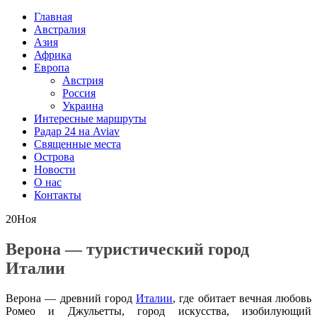
Главная
Австралия
Азия
Африка
Европа
Австрия
Россия
Украина
Интересные маршруты
Радар 24 на Aviav
Священные места
Острова
Новости
О нас
Контакты
20
Ноя
Верона — туристический город
Италии
Верона — древний город
Италии
, где обитает вечная любовь
Ромео и Джульетты, город искусства, изобилующий